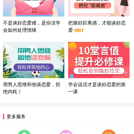
微信用户 Liberty 通过此页面咨询，已获得专属情感
方案
广东-广州 188****5632
12分钟前
不是谈好恋爱难，是你没学
把握好距离感，才能谈好恋
微信用户 司马锘 通过此页面咨询，已获得专属情感
会如何处理情绪
爱
方案
湖北-武汉 135****7410
41分钟前
微信用户 困困魚? 通过此页面咨询，已获得专属情感
方案
陕西-西安 139****6283
3分钟前
微信用户 喜欢下雨天^ 通过此页面咨询，已获得专属
情感方案
浙江-宁波 150****8921
28分钟前
用男人思维和他谈恋爱，拒
学会说话才是谈好恋爱的第
微信用户 逆光下的微笑 通过此页面咨询，已获得专
绝内耗！
一课
属情感方案
湖南-长沙 187****3359
18分钟前
微信用户 超 通过此页面咨询，已获得专属情感方案
更多服务
福建-厦门 159****4462
53分钟前
微信用户 凌乱小羊 通过此页面咨询，已获得专属情
感方案