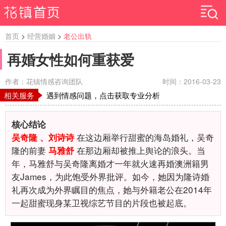
首页
>
经营婚姻
>
老公出轨
再婚女性如何重获爱
作者：花镇情感咨询团队
时间：2016-03-23
相关服务
遇到情感问题，点击获取专业分析
核心结论
在这边厢举行甜蜜的海岛婚礼，吴奇
吴奇隆 、刘诗诗
隆的前妻
在那边厢却被推上舆论的浪头。当
马雅舒
年，马雅舒与吴奇隆离婚才一年就火速再婚澳洲籍男
友James，为此饱受外界批评。如今，她因为隆诗婚
礼再次成为外界瞩目的焦点，她与外籍老公在2014年
一起甜蜜现身某卫视综艺节目的片段也被起底。