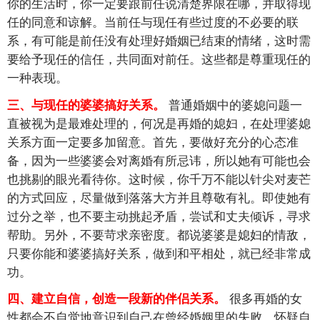
你的生活时，你一定要跟前任说清楚界限在哪，并取得现
任的同意和谅解。当前任与现任有些过度的不必要的联
系，有可能是前任没有处理好婚姻已结束的情绪，这时需
要给予现任的信任，共同面对前任。这些都是尊重现任的
一种表现。
普通婚姻中的婆媳问题一
三、与现任的婆婆搞好关系。
直被视为是最难处理的，何况是再婚的媳妇，在处理婆媳
关系方面一定要多加留意。首先，要做好充分的心态准
备，因为一些婆婆会对离婚有所忌讳，所以她有可能也会
也挑剔的眼光看待你。这时候，你千万不能以针尖对麦芒
的方式回应，尽量做到落落大方并且尊敬有礼。即使她有
过分之举，也不要主动挑起矛盾，尝试和丈夫倾诉，寻求
帮助。另外，不要苛求亲密度。都说婆婆是媳妇的情敌，
只要你能和婆婆搞好关系，做到和平相处，就已经非常成
功。
很多再婚的女
四、建立自信，创造一段新的伴侣关系。
性都会不自觉地意识到自己在曾经婚姻里的失败，怀疑自