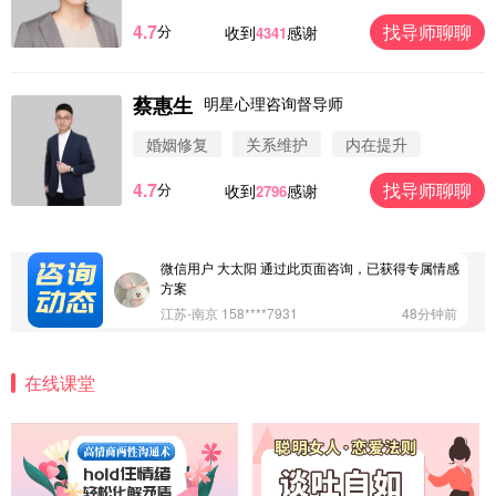
4.7
找导师聊聊
分
收到
感谢
4341
微信用户 圆圈 通过此页面咨询，已获得专属情感方
案
蔡惠生
明星心理咨询督导师
浙江-杭州 183****4847
32分钟前
微信用户 Vnno 通过此页面咨询，已获得专属情感方
婚姻修复
关系维护
内在提升
案
广东-深圳 139****2256
15分钟前
4.7
找导师聊聊
分
收到
感谢
2796
微信用户 大太阳 通过此页面咨询，已获得专属情感
方案
江苏-南京 158****7931
48分钟前
微信用户 安康 通过此页面咨询，已获得专属情感方
案
四川-成都 136****6402
5分钟前
微信用户 怀拥倾城女 通过此页面咨询，已获得专属
在线课堂
情感方案
北京-朝阳 151****3189
22分钟前
微信用户 巧?媚儿 通过此页面咨询，已获得专属情感
方案
上海-浦东 177****9074
56分钟前