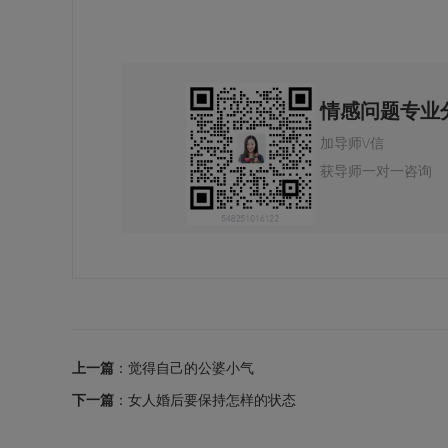
情感问题专业
加导师\/信
获导师一对一咨询
上一篇
：觉得自己的公婆小气
下一篇
：女人婚后要保持怎样的状态