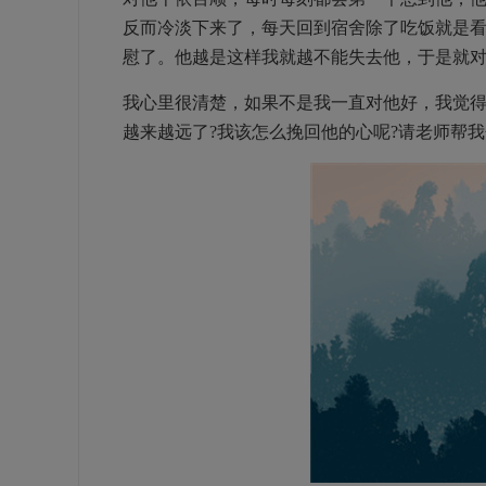
反而冷淡下来了，每天回到宿舍除了吃饭就是
慰了。他越是这样我就越不能失去他，于是就
我心里很清楚，如果不是我一直对他好，我觉
越来越远了?我该怎么挽回他的心呢?请老师帮我