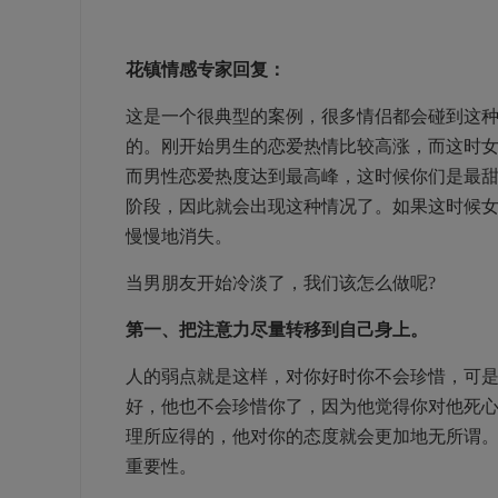
花镇情感专家回复：
这是一个很典型的案例，很多情侣都会碰到这
的。刚开始男生的恋爱热情比较高涨，而这时
而男性恋爱热度达到最高峰，这时候你们是最
阶段，因此就会出现这种情况了。如果这时候
慢慢地消失。
当男朋友开始冷淡了，我们该怎么做呢?
第一、把注意力尽量转移到自己身上。
人的弱点就是这样，对你好时你不会珍惜，可
好，他也不会珍惜你了，因为他觉得你对他死
理所应得的，他对你的态度就会更加地无所谓
重要性。