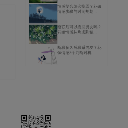
情感复合怎么挽回？花镇
情感步骤与时间规划...
断联后可以挽回男友吗？
花镇情感从焦虑到稳...
断联多久后联系男友？花
镇情感3个判断时机...