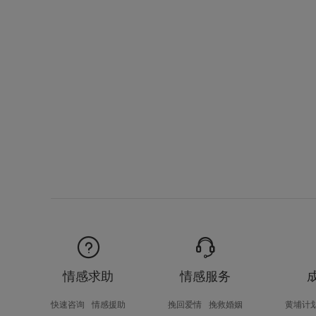
情感求助
情感服务
快速咨询
情感援助
挽回爱情
挽救婚姻
黄埔计