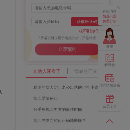
颠
着
有新消息:
情感问题
免费分析
获取验证码
收不到短信？
*承诺资料仅用于情感分析，严格保密
格
客服
立即预约
只
听课程
其他人还看了
情感热门文章
为
预约情感诊断
聪明的女人防止老公出轨的七个小建议
认
挽回爱情秘籍
会员专享
分手后挽回男友的最佳时间
挽回男友之如何正确地断联？
对