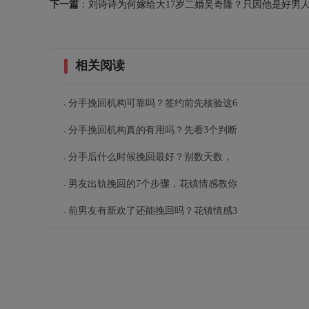
下一篇
：刘诗诗为何嫁给大17岁二婚吴奇隆？只因他是好男
相关阅读
分手挽回机构可靠吗？签约前先核验这6
分手挽回机构真的有用吗？先看3个判断
分手后什么时候挽回最好？别数天数，
男友出轨挽回的7个步骤，花镇情感教你
前男友有新欢了还能挽回吗？花镇情感3