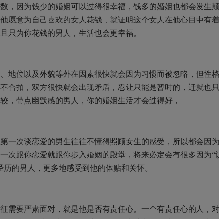
指数，因为钱少的婚姻可以过得很幸福，钱多的婚姻也都会发生
要他愿意为自己喜欢的女人花钱，就证明这个女人在他心目中有
并且只为你花钱的男人，生活也会更幸福。
钱、地位以及外貌等外在因素很快就会因为习惯而被忽略，但性
并不合拍，双方很快就会出现矛盾，忍让只能是暂时的，迁就也
计较，带点幽默感的男人，你的婚姻生活才会过得好，
但第一次谈恋爱的男生往往不懂得照顾女生的感受，所以都会因
一次跟你恋爱就跟你步入婚姻的殿堂，将来必定会有很多因为“
经历的男人，更多地感受到他的体贴和关怀。
特征需要严肃面对，就是他是否有责任心。一个有责任心的人，