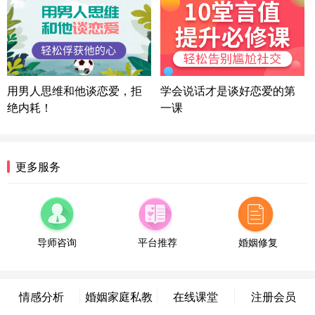
湖北-武汉 135****7410
41分钟前
微信用户 困困魚? 通过此页面咨询，已获得专属情感
方案
陕西-西安 139****6283
3分钟前
微信用户 喜欢下雨天^ 通过此页面咨询，已获得专属
用男人思维和他谈恋爱，拒
学会说话才是谈好恋爱的第
情感方案
绝内耗！
一课
浙江-宁波 150****8921
28分钟前
微信用户 逆光下的微笑 通过此页面咨询，已获得专
属情感方案
湖南-长沙 187****3359
18分钟前
更多服务
微信用户 超 通过此页面咨询，已获得专属情感方案
福建-厦门 159****4462
53分钟前
微信用户 凌乱小羊 通过此页面咨询，已获得专属情
感方案
导师咨询
平台推荐
婚姻修复
山东-青岛 138****9975
7分钟前
微信用户 小任性 通过此页面咨询，已获得专属情感
方案
情感分析
婚姻家庭私教
在线课堂
注册会员
辽宁-大连 176****2843
39分钟前