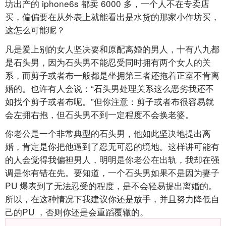
坊出产的
iphone6s
都卖
6000
多，一个人不在专卖店
买，偏偏要在从外表上就能看出是水货的那家小作坊买，
这怎么可能呢？
凡是爱上别的女人坚决要和原配离婚的男人，十有八九都
是石头男，因为石头男不能忍受同时拥有两个女人的关
系，而剪子或者布一般都是坐拥第三者还拖着正室不肯离
婚的。也许有人会说：“石头男处理关系这么恶劣我还不
如找个剪子或者布呢。”但你注意：剪子或者布很容易就
会左拥右抱，但石头男不到一定程度不会换老婆。
你老公是一个非常典型的石头男，他如此坚决地提出离
婚，肯定是你把他逼到了忍无可忍的境地。这样讲可能有
的人会觉得我偏袒男人，明明是你老公在出轨，我却在强
调是你有错在先。要知道，一个石头男如果不是因为妻子
PU
爆表到了无法忍受的程度，是不会轻易提出离婚的。
所以，在这种情况下我建议你还是放手，并且努力降低自
己的PU
，否则你还是会重蹈覆辙的。