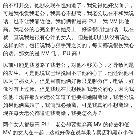
的不可开交。他朋友现在也知道了，我觉得他好没面子，
可是我很爱我老公，我真心不想离，我老公现在不和我说
话，也不让我靠近他。我们俩都是高
PU
，我
MV
比他
高。我老公的心完全都在她身上，好像很听她的话，现在
就一直说我是很有心计的女人。
但是他以前从没有说过
这样的话，包括说我心狠手辣之类的，每天都说很伤我心
的话。那女的是
MV
低，
PU
高！
以前可能是我忽略了我老公，对他不够关心，才导致问题
的发生。可是他说我已经挽回不了他的心了，他还说他可
以为了那女人。但是目前他俩好像只是聊微信，电话，好
像没有上过床。但是我现在只想挽回我老公的心，因为我
爱他！现在那女的老公知道了也要和她闹离婚，我老公说
如果他俩离婚了，我俩就必须离。可是我真的不想离婚，
现在每天老公都逼迫我离婚，我要怎么办？
两个女人都是高
PU
，老公却要抛弃高
MV
的你去和低
MV
的女人在一起，这就好像在说苹果专卖店和黑市小作