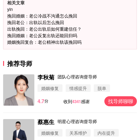
相关文章
yin
挽回婚姻：老公冷战不沟通怎么挽回
挽回老公：出轨以后怎么挽回
出轨挽回：老公出轨后如何重建信任？
挽回婚姻：老公反复出轨还能回归吗
婚姻挽回复合：老公精神出轨该挽回吗
推荐导师
李秋菊
团队心理咨询督导师
婚姻修复
情感提升
脱单
4.7
找导师聊聊
分
收到
感谢
4341
蔡惠生
明星心理咨询督导师
微信用户 圆圈 通过此页面咨询，已获得专属情感方
案
婚姻修复
关系维护
内在提升
浙江-杭州 183****4847
32分钟前