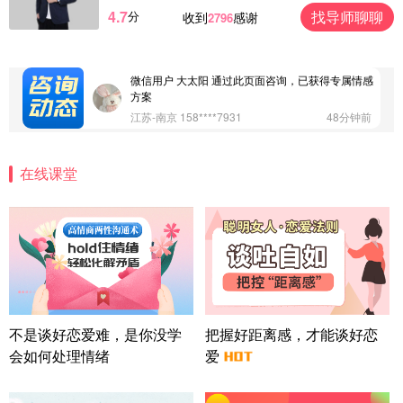
4.7
找导师聊聊
分
收到
感谢
2796
微信用户 Vnno 通过此页面咨询，已获得专属情感方
案
广东-深圳 139****2256
15分钟前
微信用户 大太阳 通过此页面咨询，已获得专属情感
方案
江苏-南京 158****7931
48分钟前
微信用户 安康 通过此页面咨询，已获得专属情感方
案
在线课堂
四川-成都 136****6402
5分钟前
微信用户 怀拥倾城女 通过此页面咨询，已获得专属
情感方案
北京-朝阳 151****3189
22分钟前
微信用户 巧?媚儿 通过此页面咨询，已获得专属情感
方案
上海-浦东 177****9074
56分钟前
微信用户 Liberty 通过此页面咨询，已获得专属情感
不是谈好恋爱难，是你没学
把握好距离感，才能谈好恋
方案
会如何处理情绪
爱
广东-广州 188****5632
12分钟前
微信用户 司马锘 通过此页面咨询，已获得专属情感
方案