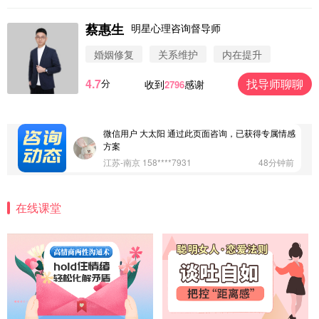
蔡惠生
明星心理咨询督导师
微信用户 圆圈 通过此页面咨询，已获得专属情感方
案
婚姻修复
关系维护
内在提升
浙江-杭州 183****4847
32分钟前
4.7
找导师聊聊
分
收到
感谢
2796
微信用户 Vnno 通过此页面咨询，已获得专属情感方
案
广东-深圳 139****2256
15分钟前
微信用户 大太阳 通过此页面咨询，已获得专属情感
方案
江苏-南京 158****7931
48分钟前
微信用户 安康 通过此页面咨询，已获得专属情感方
案
在线课堂
四川-成都 136****6402
5分钟前
微信用户 怀拥倾城女 通过此页面咨询，已获得专属
情感方案
北京-朝阳 151****3189
22分钟前
微信用户 巧?媚儿 通过此页面咨询，已获得专属情感
方案
上海-浦东 177****9074
56分钟前