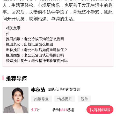
人，生活更轻松、心境更快乐，也更善于发现生活中的趣
事。回家后，夫妻俩不妨学学孩子，常玩些小游戏，彼此
间开开玩笑，调剂枯燥、单调的生活。
相关文章
yin
挽回婚姻：老公冷战不沟通怎么挽回
挽回老公：出轨以后怎么挽回
出轨挽回：老公出轨后如何重建信任？
挽回婚姻：老公反复出轨还能回归吗
婚姻挽回复合：老公精神出轨该挽回吗
推荐导师
李秋菊
团队心理咨询督导师
婚姻修复
情感提升
脱单
4.7
找导师聊聊
分
收到
感谢
4341