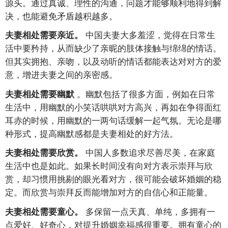
源头。通过真诚、理性的沟通，问题才能够顺利地得到解
决，也能避免矛盾越积越多。
中国夫妻大多羞涩，觉得在日常生
夫妻相处需要亲近。
活中要矜持，从而缺少了亲昵的肢体接触与绵绵的情话。
但其实拥抱、亲吻，以及动听的情话都能表达对对方的爱
意，增进夫妻之间的亲密感。
。幽默包括了很多方面，例如在日常
夫妻相处需要幽默
生活中，用幽默的小笑话哄哄对方高兴，再如在争得面红
耳赤的时候，用幽默的一两句话缓解一起气氛。无论是哪
种形式，提高幽默感都是夫妻相处的好方法。
中国人多数追求尽善尽美，在家庭
夫妻相处需要欣赏。
生活中也是如此。如果长时间没有向对方表示崇拜与欣
赏，却习惯用挑剔的眼光看对方，很可能会破坏婚姻的稳
定。而欣赏与崇拜反而能增加对方的自信心和正能量。
多保留一点天真、单纯，多拥有一
夫妻相处需要童心。
点爱好、好奇心，对提升婚姻幸福感很重要。拥有童心的