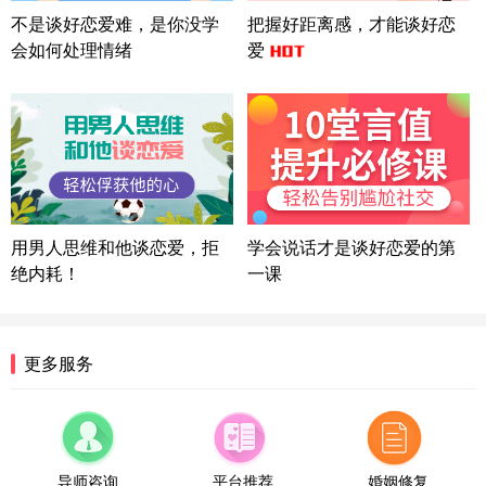
微信用户 Liberty 通过此页面咨询，已获得专属情感
不是谈好恋爱难，是你没学
把握好距离感，才能谈好恋
方案
会如何处理情绪
爱
广东-广州 188****5632
12分钟前
微信用户 司马锘 通过此页面咨询，已获得专属情感
方案
湖北-武汉 135****7410
41分钟前
微信用户 困困魚? 通过此页面咨询，已获得专属情感
方案
陕西-西安 139****6283
3分钟前
微信用户 喜欢下雨天^ 通过此页面咨询，已获得专属
用男人思维和他谈恋爱，拒
学会说话才是谈好恋爱的第
情感方案
绝内耗！
一课
浙江-宁波 150****8921
28分钟前
微信用户 逆光下的微笑 通过此页面咨询，已获得专
属情感方案
湖南-长沙 187****3359
18分钟前
更多服务
微信用户 超 通过此页面咨询，已获得专属情感方案
福建-厦门 159****4462
53分钟前
微信用户 凌乱小羊 通过此页面咨询，已获得专属情
感方案
导师咨询
平台推荐
婚姻修复