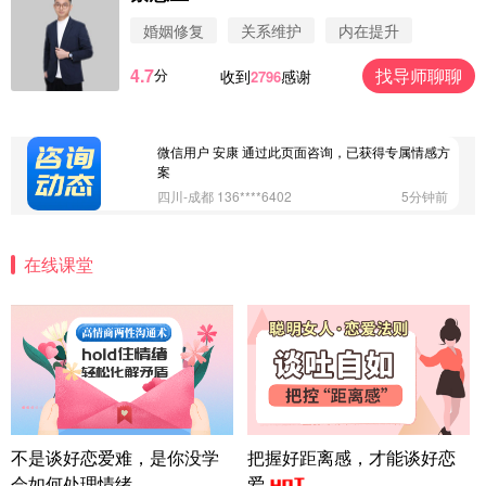
微信用户 Vnno 通过此页面咨询，已获得专属情感方
案
婚姻修复
关系维护
内在提升
广东-深圳 139****2256
15分钟前
4.7
找导师聊聊
分
收到
感谢
2796
微信用户 大太阳 通过此页面咨询，已获得专属情感
方案
江苏-南京 158****7931
48分钟前
微信用户 安康 通过此页面咨询，已获得专属情感方
案
四川-成都 136****6402
5分钟前
微信用户 怀拥倾城女 通过此页面咨询，已获得专属
情感方案
在线课堂
北京-朝阳 151****3189
22分钟前
微信用户 巧?媚儿 通过此页面咨询，已获得专属情感
方案
上海-浦东 177****9074
56分钟前
微信用户 Liberty 通过此页面咨询，已获得专属情感
方案
广东-广州 188****5632
12分钟前
微信用户 司马锘 通过此页面咨询，已获得专属情感
不是谈好恋爱难，是你没学
把握好距离感，才能谈好恋
方案
会如何处理情绪
爱