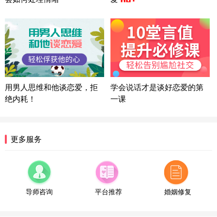
湖北-武汉 135****7410
41分钟前
微信用户 困困魚? 通过此页面咨询，已获得专属情感
方案
陕西-西安 139****6283
3分钟前
微信用户 喜欢下雨天^ 通过此页面咨询，已获得专属
情感方案
浙江-宁波 150****8921
28分钟前
微信用户 逆光下的微笑 通过此页面咨询，已获得专
用男人思维和他谈恋爱，拒
学会说话才是谈好恋爱的第
属情感方案
绝内耗！
一课
湖南-长沙 187****3359
18分钟前
微信用户 超 通过此页面咨询，已获得专属情感方案
福建-厦门 159****4462
53分钟前
更多服务
微信用户 凌乱小羊 通过此页面咨询，已获得专属情
感方案
山东-青岛 138****9975
7分钟前
微信用户 小任性 通过此页面咨询，已获得专属情感
方案
导师咨询
平台推荐
婚姻修复
辽宁-大连 176****2843
39分钟前
微信用户 H-孙志远-上海 通过此页面咨询，已获得专