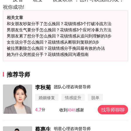
祝你成功!
相关文章
和女朋友吵架分手了怎么挽回？花镇情感3个打破冷战方法
男朋友生气要分手怎么挽回？花镇情感3个应对冷暴力方法
男朋友累了想分手怎么挽回？花镇情感从追问到理解的3步
女生说分手怎么挽回？花镇情感从断联到复联的3步
被拉黑删除怎么挽回？花镇情感分手挽回最有效的办法
她为什么突然提分手？花镇情感挽回沟通指南
推荐导师
李秋菊
团队心理咨询督导师
婚姻修复
情感提升
脱单
4.7
找导师聊聊
分
收到
感谢
4341
微信用户 圆圈 通过此页面咨询，已获得专属情感方
案
浙江-杭州 183****4847
32分钟前
蔡惠生
明星心理咨询督导师