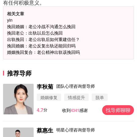
有任何积极意义。
相关文章
yin
挽回婚姻：老公冷战不沟通怎么挽回
挽回老公：出轨以后怎么挽回
出轨挽回：老公出轨后如何重建信任？
挽回婚姻：老公反复出轨还能回归吗
婚姻挽回复合：老公精神出轨该挽回吗
推荐导师
李秋菊
团队心理咨询督导师
婚姻修复
情感提升
脱单
4.7
找导师聊聊
分
收到
感谢
4341
蔡惠生
明星心理咨询督导师
微信用户 圆圈 通过此页面咨询，已获得专属情感方