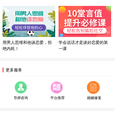
微信用户 司马锘 通过此页面咨询，已获得专属情感
方案
湖北-武汉 135****7410
41分钟前
微信用户 困困魚? 通过此页面咨询，已获得专属情感
方案
陕西-西安 139****6283
3分钟前
微信用户 喜欢下雨天^ 通过此页面咨询，已获得专属
用男人思维和他谈恋爱，拒
学会说话才是谈好恋爱的第
情感方案
绝内耗！
一课
浙江-宁波 150****8921
28分钟前
微信用户 逆光下的微笑 通过此页面咨询，已获得专
属情感方案
湖南-长沙 187****3359
18分钟前
更多服务
微信用户 超 通过此页面咨询，已获得专属情感方案
福建-厦门 159****4462
53分钟前
微信用户 凌乱小羊 通过此页面咨询，已获得专属情
感方案
导师咨询
平台推荐
婚姻修复
山东-青岛 138****9975
7分钟前
微信用户 小任性 通过此页面咨询，已获得专属情感
方案