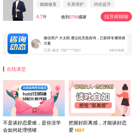
案
婚姻修复
关系维护
内在提升
浙江-杭州 183****4847
32分钟前
4.7
找导师聊聊
分
收到
感谢
2796
微信用户 Vnno 通过此页面咨询，已获得专属情感方
案
广东-深圳 139****2256
15分钟前
微信用户 大太阳 通过此页面咨询，已获得专属情感
方案
江苏-南京 158****7931
48分钟前
微信用户 安康 通过此页面咨询，已获得专属情感方
案
在线课堂
四川-成都 136****6402
5分钟前
微信用户 怀拥倾城女 通过此页面咨询，已获得专属
情感方案
北京-朝阳 151****3189
22分钟前
微信用户 巧?媚儿 通过此页面咨询，已获得专属情感
方案
上海-浦东 177****9074
56分钟前
微信用户 Liberty 通过此页面咨询，已获得专属情感
不是谈好恋爱难，是你没学
把握好距离感，才能谈好恋
方案
会如何处理情绪
爱
广东-广州 188****5632
12分钟前