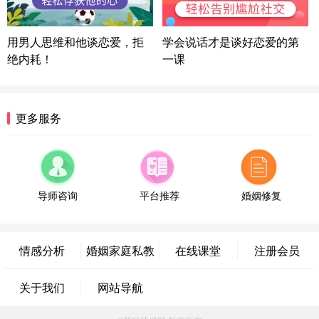
微信用户 超 通过此页面咨询，已获得专属情感方案
福建-厦门 159****4462
53分钟前
用男人思维和他谈恋爱，拒
学会说话才是谈好恋爱的第
绝内耗！
一课
微信用户 凌乱小羊 通过此页面咨询，已获得专属情
感方案
山东-青岛 138****9975
7分钟前
微信用户 小任性 通过此页面咨询，已获得专属情感
更多服务
方案
辽宁-大连 176****2843
39分钟前
微信用户 H-孙志远-上海 通过此页面咨询，已获得专
属情感方案
上海-黄浦 135****7601
24分钟前
导师咨询
平台推荐
婚姻修复
微信用户 墨笙 通过此页面咨询，已获得专属情感方
案
江苏-苏州 188****5187
1小时前
情感分析
婚姻家庭私教
在线课堂
注册会员
微信用户 谢思明 通过此页面咨询，已获得专属情感
方案
广东-佛山 139****6034
16分钟前
关于我们
网站导航
微信用户 静默 通过此页面咨询，已获得专属情感方
案