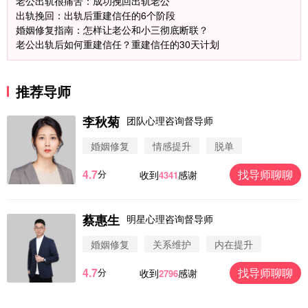
老公出轨很痛苦：成功挽回出轨老公
出轨挽回：出轨后重建信任的6个阶段
婚姻修复指南：怎样让老公和小三彻底断联？
老公出轨后如何重建信任？重建信任的30天计划
推荐导师
微信用户 圆圈 通过此页面咨询，已获得专属情感方
李秋菊
团队心理咨询督导师
案
浙江-杭州 183****4847
32分钟前
婚姻修复
情感提升
脱单
微信用户 Vnno 通过此页面咨询，已获得专属情感方
案
4.7
找导师聊聊
分
收到
感谢
4341
广东-深圳 139****2256
15分钟前
微信用户 大太阳 通过此页面咨询，已获得专属情感
蔡惠生
明星心理咨询督导师
方案
江苏-南京 158****7931
48分钟前
婚姻修复
关系维护
内在提升
微信用户 安康 通过此页面咨询，已获得专属情感方
案
4.7
找导师聊聊
分
收到
感谢
2796
四川-成都 136****6402
5分钟前
微信用户 怀拥倾城女 通过此页面咨询，已获得专属