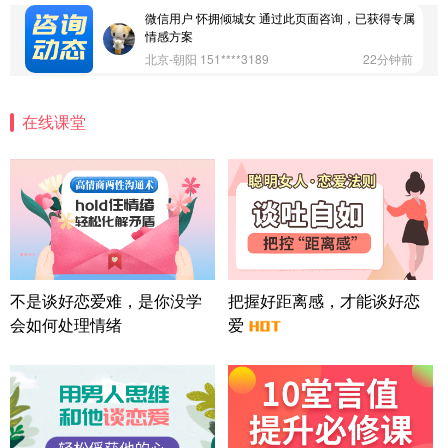
情感方案
北京-朝阳 151****3189
22分钟前
微信用户 巧?媚儿 通过此页面咨询，已获得专属情感
方案
上海-浦东 177****9074
56分钟前
在线课堂
微信用户 Liberty 通过此页面咨询，已获得专属情感
方案
广东-广州 188****5632
12分钟前
微信用户 司马锘 通过此页面咨询，已获得专属情感
方案
湖北-武汉 135****7410
41分钟前
微信用户 困困魚? 通过此页面咨询，已获得专属情感
方案
不是谈好恋爱难，是你没学
把握好距离感，才能谈好恋
陕西-西安 139****6283
3分钟前
会如何处理情绪
爱
微信用户 喜欢下雨天^ 通过此页面咨询，已获得专属
情感方案
浙江-宁波 150****8921
28分钟前
微信用户 逆光下的微笑 通过此页面咨询，已获得专
属情感方案
湖南-长沙 187****3359
18分钟前