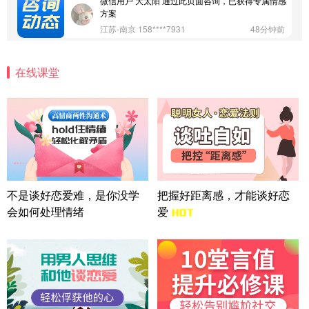
微信用户 大太阳 通过此页面咨询，已获得专属情感
方案
江苏-南京 158****7931
48分钟前
微信用户 安康 通过此页面咨询，已获得专属情感方
案
在线课堂
四川-成都 136****6402
5分钟前
微信用户 怀拥倾城女 通过此页面咨询，已获得专属
情感方案
北京-朝阳 151****3189
22分钟前
微信用户 巧?媚儿 通过此页面咨询，已获得专属情感
方案
上海-浦东 177****9074
56分钟前
微信用户 Liberty 通过此页面咨询，已获得专属情感
不是谈好恋爱难，是你没学
把握好距离感，才能谈好恋
方案
会如何处理情绪
爱
广东-广州 188****5632
12分钟前
微信用户 司马锘 通过此页面咨询，已获得专属情感
方案
湖北-武汉 135****7410
41分钟前
微信用户 困困魚? 通过此页面咨询，已获得专属情感
方案