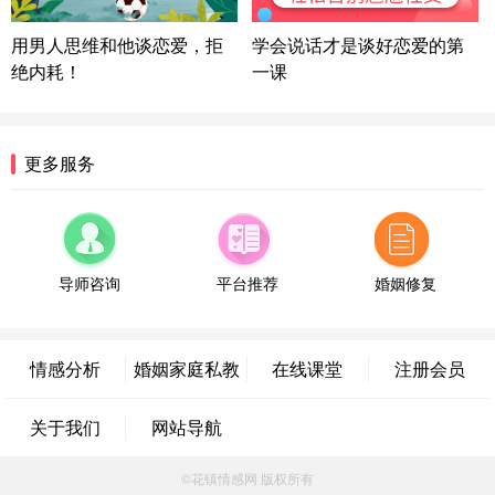
陕西-西安 139****6283
3分钟前
微信用户 喜欢下雨天^ 通过此页面咨询，已获得专属
用男人思维和他谈恋爱，拒
学会说话才是谈好恋爱的第
情感方案
绝内耗！
一课
浙江-宁波 150****8921
28分钟前
微信用户 逆光下的微笑 通过此页面咨询，已获得专
属情感方案
湖南-长沙 187****3359
18分钟前
更多服务
微信用户 超 通过此页面咨询，已获得专属情感方案
福建-厦门 159****4462
53分钟前
微信用户 凌乱小羊 通过此页面咨询，已获得专属情
感方案
导师咨询
平台推荐
婚姻修复
山东-青岛 138****9975
7分钟前
微信用户 小任性 通过此页面咨询，已获得专属情感
方案
情感分析
婚姻家庭私教
在线课堂
注册会员
辽宁-大连 176****2843
39分钟前
微信用户 H-孙志远-上海 通过此页面咨询，已获得专
关于我们
网站导航
属情感方案
上海-黄浦 135****7601
24分钟前
©花镇情感网 版权所有
微信用户 墨笙 通过此页面咨询，已获得专属情感方