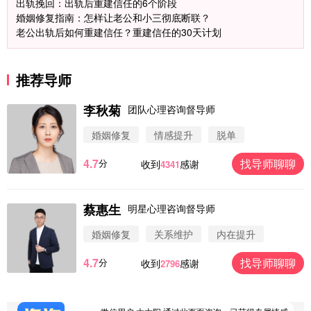
出轨挽回：出轨后重建信任的6个阶段
婚姻修复指南：怎样让老公和小三彻底断联？
老公出轨后如何重建信任？重建信任的30天计划
推荐导师
李秋菊
团队心理咨询督导师
婚姻修复
情感提升
脱单
4.7
找导师聊聊
分
收到
感谢
4341
蔡惠生
明星心理咨询督导师
微信用户 圆圈 通过此页面咨询，已获得专属情感方
案
婚姻修复
关系维护
内在提升
浙江-杭州 183****4847
32分钟前
4.7
找导师聊聊
分
收到
感谢
2796
微信用户 Vnno 通过此页面咨询，已获得专属情感方
案
广东-深圳 139****2256
15分钟前