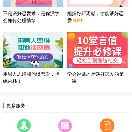
上海-浦东 177****9074
56分钟前
微信用户 Liberty 通过此页面咨询，已获得专属情感
不是谈好恋爱难，是你没学
把握好距离感，才能谈好恋
方案
会如何处理情绪
爱
广东-广州 188****5632
12分钟前
微信用户 司马锘 通过此页面咨询，已获得专属情感
方案
湖北-武汉 135****7410
41分钟前
微信用户 困困魚? 通过此页面咨询，已获得专属情感
方案
陕西-西安 139****6283
3分钟前
微信用户 喜欢下雨天^ 通过此页面咨询，已获得专属
用男人思维和他谈恋爱，拒
学会说话才是谈好恋爱的第
情感方案
绝内耗！
一课
浙江-宁波 150****8921
28分钟前
微信用户 逆光下的微笑 通过此页面咨询，已获得专
属情感方案
湖南-长沙 187****3359
18分钟前
更多服务
微信用户 超 通过此页面咨询，已获得专属情感方案
福建-厦门 159****4462
53分钟前
微信用户 凌乱小羊 通过此页面咨询，已获得专属情