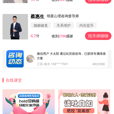
蔡惠生
明星心理咨询督导师
微信用户 圆圈 通过此页面咨询，已获得专属情感方
案
婚姻修复
关系维护
内在提升
浙江-杭州 183****4847
32分钟前
4.7
找导师聊聊
分
收到
感谢
2796
微信用户 Vnno 通过此页面咨询，已获得专属情感方
案
广东-深圳 139****2256
15分钟前
微信用户 大太阳 通过此页面咨询，已获得专属情感
方案
江苏-南京 158****7931
48分钟前
微信用户 安康 通过此页面咨询，已获得专属情感方
案
在线课堂
四川-成都 136****6402
5分钟前
微信用户 怀拥倾城女 通过此页面咨询，已获得专属
情感方案
北京-朝阳 151****3189
22分钟前
微信用户 巧?媚儿 通过此页面咨询，已获得专属情感
方案