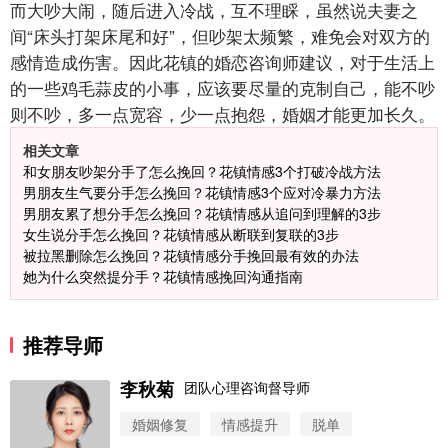
而大吵大闹，随后进入冷战，互不理睬，虽然说夫妻之
间“床头打架床尾和好”，但吵架太频繁，难免会对双方的
感情造成伤害。因此花镇的婚恋咨询师建议，对于生活上
的一些鸡毛蒜皮的小事，应该要尽量的克制自己，能不吵
则不吵，多一点宽容，少一点抱怨，婚姻才能更加长久。
相关文章
和女朋友吵架分手了怎么挽回？花镇情感3个打破冷战方法
男朋友生气要分手怎么挽回？花镇情感3个应对冷暴力方法
男朋友累了想分手怎么挽回？花镇情感从追问到理解的3步
女生说分手怎么挽回？花镇情感从断联到复联的3步
被拉黑删除怎么挽回？花镇情感分手挽回最有效的办法
她为什么突然提分手？花镇情感挽回沟通指南
推荐导师
李秋菊
团队心理咨询督导师
婚姻修复
情感提升
脱单