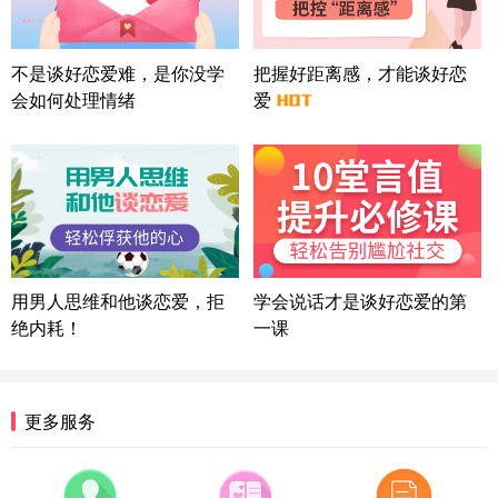
方案
上海-浦东 177****9074
56分钟前
微信用户 Liberty 通过此页面咨询，已获得专属情感
不是谈好恋爱难，是你没学
把握好距离感，才能谈好恋
方案
会如何处理情绪
爱
广东-广州 188****5632
12分钟前
微信用户 司马锘 通过此页面咨询，已获得专属情感
方案
湖北-武汉 135****7410
41分钟前
微信用户 困困魚? 通过此页面咨询，已获得专属情感
方案
陕西-西安 139****6283
3分钟前
微信用户 喜欢下雨天^ 通过此页面咨询，已获得专属
用男人思维和他谈恋爱，拒
学会说话才是谈好恋爱的第
情感方案
绝内耗！
一课
浙江-宁波 150****8921
28分钟前
微信用户 逆光下的微笑 通过此页面咨询，已获得专
属情感方案
湖南-长沙 187****3359
18分钟前
更多服务
微信用户 超 通过此页面咨询，已获得专属情感方案
福建-厦门 159****4462
53分钟前