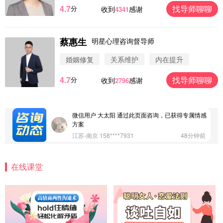
4.7
找导师聊聊
分
收到
感谢
4341
蔡惠生
明星心理咨询督导师
微信用户 圆圈 通过此页面咨询，已获得专属情感方
案
婚姻修复
关系维护
内在提升
浙江-杭州 183****4847
32分钟前
4.7
找导师聊聊
分
收到
感谢
2796
微信用户 Vnno 通过此页面咨询，已获得专属情感方
案
广东-深圳 139****2256
15分钟前
微信用户 大太阳 通过此页面咨询，已获得专属情感
方案
江苏-南京 158****7931
48分钟前
微信用户 安康 通过此页面咨询，已获得专属情感方
案
在线课堂
四川-成都 136****6402
5分钟前
微信用户 怀拥倾城女 通过此页面咨询，已获得专属
情感方案
北京-朝阳 151****3189
22分钟前
微信用户 巧?媚儿 通过此页面咨询，已获得专属情感