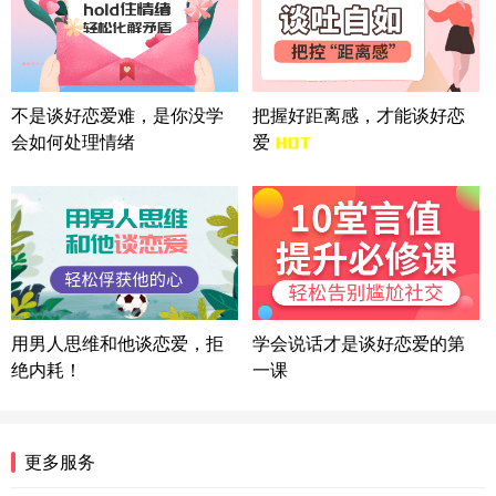
微信用户 Liberty 通过此页面咨询，已获得专属情感
方案
广东-广州 188****5632
12分钟前
微信用户 司马锘 通过此页面咨询，已获得专属情感
不是谈好恋爱难，是你没学
把握好距离感，才能谈好恋
方案
会如何处理情绪
爱
湖北-武汉 135****7410
41分钟前
微信用户 困困魚? 通过此页面咨询，已获得专属情感
方案
陕西-西安 139****6283
3分钟前
微信用户 喜欢下雨天^ 通过此页面咨询，已获得专属
情感方案
浙江-宁波 150****8921
28分钟前
微信用户 逆光下的微笑 通过此页面咨询，已获得专
用男人思维和他谈恋爱，拒
学会说话才是谈好恋爱的第
属情感方案
绝内耗！
一课
湖南-长沙 187****3359
18分钟前
微信用户 超 通过此页面咨询，已获得专属情感方案
福建-厦门 159****4462
53分钟前
更多服务
微信用户 凌乱小羊 通过此页面咨询，已获得专属情