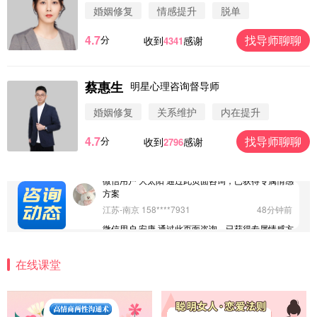
婚姻修复
情感提升
脱单
4.7
找导师聊聊
分
收到
感谢
4341
微信用户 圆圈 通过此页面咨询，已获得专属情感方
案
浙江-杭州 183****4847
32分钟前
蔡惠生
明星心理咨询督导师
微信用户 Vnno 通过此页面咨询，已获得专属情感方
案
婚姻修复
关系维护
内在提升
广东-深圳 139****2256
15分钟前
4.7
找导师聊聊
分
收到
感谢
2796
微信用户 大太阳 通过此页面咨询，已获得专属情感
方案
江苏-南京 158****7931
48分钟前
微信用户 安康 通过此页面咨询，已获得专属情感方
案
四川-成都 136****6402
5分钟前
微信用户 怀拥倾城女 通过此页面咨询，已获得专属
情感方案
在线课堂
北京-朝阳 151****3189
22分钟前
微信用户 巧?媚儿 通过此页面咨询，已获得专属情感
方案
上海-浦东 177****9074
56分钟前