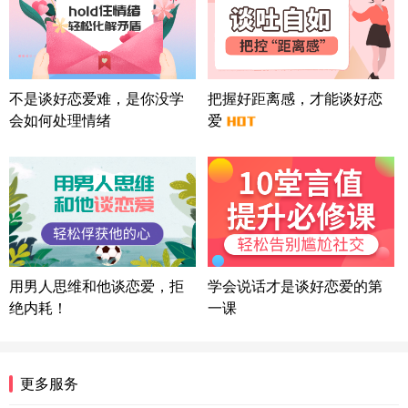
北京-朝阳 151****3189
22分钟前
微信用户 巧?媚儿 通过此页面咨询，已获得专属情感
方案
上海-浦东 177****9074
56分钟前
微信用户 Liberty 通过此页面咨询，已获得专属情感
不是谈好恋爱难，是你没学
把握好距离感，才能谈好恋
方案
会如何处理情绪
爱
广东-广州 188****5632
12分钟前
微信用户 司马锘 通过此页面咨询，已获得专属情感
方案
湖北-武汉 135****7410
41分钟前
微信用户 困困魚? 通过此页面咨询，已获得专属情感
方案
陕西-西安 139****6283
3分钟前
微信用户 喜欢下雨天^ 通过此页面咨询，已获得专属
用男人思维和他谈恋爱，拒
学会说话才是谈好恋爱的第
情感方案
绝内耗！
一课
浙江-宁波 150****8921
28分钟前
微信用户 逆光下的微笑 通过此页面咨询，已获得专
属情感方案
湖南-长沙 187****3359
18分钟前
更多服务
微信用户 超 通过此页面咨询，已获得专属情感方案