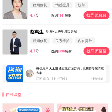
婚姻修复
情感提升
脱单
4.7
找导师聊聊
分
收到
感谢
4341
蔡惠生
明星心理咨询督导师
微信用户 圆圈 通过此页面咨询，已获得专属情感方
案
婚姻修复
关系维护
内在提升
浙江-杭州 183****4847
32分钟前
4.7
找导师聊聊
分
收到
感谢
2796
微信用户 Vnno 通过此页面咨询，已获得专属情感方
案
广东-深圳 139****2256
15分钟前
微信用户 大太阳 通过此页面咨询，已获得专属情感
方案
江苏-南京 158****7931
48分钟前
微信用户 安康 通过此页面咨询，已获得专属情感方
案
在线课堂
四川-成都 136****6402
5分钟前
微信用户 怀拥倾城女 通过此页面咨询，已获得专属
情感方案