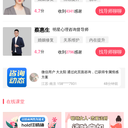
4.7
找导师聊聊
分
收到
感谢
4341
蔡惠生
明星心理咨询督导师
微信用户 圆圈 通过此页面咨询，已获得专属情感方
案
婚姻修复
关系维护
内在提升
浙江-杭州 183****4847
32分钟前
4.7
找导师聊聊
分
收到
感谢
2796
微信用户 Vnno 通过此页面咨询，已获得专属情感方
案
广东-深圳 139****2256
15分钟前
微信用户 大太阳 通过此页面咨询，已获得专属情感
方案
江苏-南京 158****7931
48分钟前
微信用户 安康 通过此页面咨询，已获得专属情感方
案
在线课堂
四川-成都 136****6402
5分钟前
微信用户 怀拥倾城女 通过此页面咨询，已获得专属
情感方案
北京-朝阳 151****3189
22分钟前