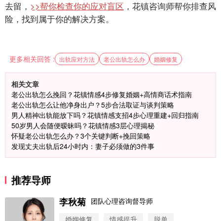
去留，
>>帮你检查你的应对盲区
，花镇咨询师帮你排查风
险，找到属于你的解决方案。
更多相关回答 :
出轨应对方法
老公出轨怎么办
婚姻修复
相关文章
老公出轨怎么挽回？花镇情感4步修复婚姻+高情商话术指南
老公出轨怎么让他净身出户？5步合法取证与谈判策略
男人精神出轨能放下吗？花镇情感支招4步心理重建+回归指南
50岁男人会随便暧昧吗？花镇情感3层心理揭秘
怀疑老公出轨怎么办？3个关键判断+挽回策略
发现丈夫出轨后24小时内：妻子必须做的3件事
推荐导师
李秋菊
团队心理咨询督导师
婚姻修复
情感提升
脱单