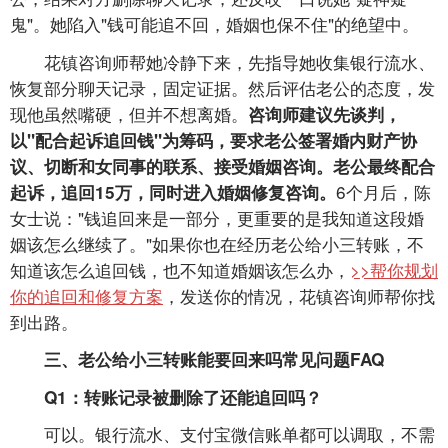
鬼"。她陷入"钱可能追不回，婚姻也保不住"的绝望中。
花镇咨询师帮她冷静下来，先指导她收集银行流水、
恢复部分聊天记录，固定证据。然后评估老公的态度，发
现他虽然嘴硬，但并不想离婚。
咨询师建议先谈判，
以"配合起诉追回钱"为筹码，要求老公签署婚内财产协
议、切断和女同事的联系、接受婚姻咨询。老公最终配合
6个月后，陈
起诉，追回15万，同时进入婚姻修复咨询。
女士说："钱追回来是一部分，更重要的是我知道这段婚
姻该怎么继续了。"如果你也在经历老公给小三转账，不
知道该怎么追回钱，也不知道婚姻该怎么办，
>>帮你规划
你的追回和修复方案
，发送你的情况，花镇咨询师帮你找
到出路。
三、老公给小三转账能要回来吗常见问题FAQ
Q1：转账记录被删除了还能追回吗？
可以。银行流水、支付宝微信账单都可以调取，不需