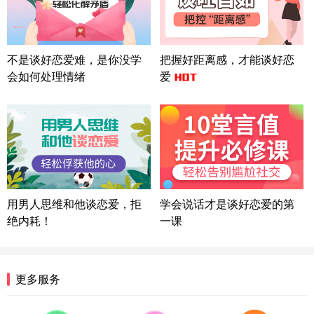
微信用户 巧?媚儿 通过此页面咨询，已获得专属情感
方案
上海-浦东 177****9074
56分钟前
微信用户 Liberty 通过此页面咨询，已获得专属情感
不是谈好恋爱难，是你没学
把握好距离感，才能谈好恋
方案
会如何处理情绪
爱
广东-广州 188****5632
12分钟前
微信用户 司马锘 通过此页面咨询，已获得专属情感
方案
湖北-武汉 135****7410
41分钟前
微信用户 困困魚? 通过此页面咨询，已获得专属情感
方案
陕西-西安 139****6283
3分钟前
微信用户 喜欢下雨天^ 通过此页面咨询，已获得专属
用男人思维和他谈恋爱，拒
学会说话才是谈好恋爱的第
情感方案
绝内耗！
一课
浙江-宁波 150****8921
28分钟前
微信用户 逆光下的微笑 通过此页面咨询，已获得专
属情感方案
湖南-长沙 187****3359
18分钟前
更多服务
微信用户 超 通过此页面咨询，已获得专属情感方案
福建-厦门 159****4462
53分钟前