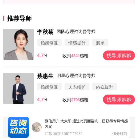
推荐导师
李秋菊
团队心理咨询督导师
婚姻修复
情感提升
脱单
4.7
找导师聊聊
分
收到
感谢
4341
蔡惠生
明星心理咨询督导师
微信用户 圆圈 通过此页面咨询，已获得专属情感方
案
婚姻修复
关系维护
内在提升
浙江-杭州 183****4847
32分钟前
4.7
找导师聊聊
分
收到
感谢
2796
微信用户 Vnno 通过此页面咨询，已获得专属情感方
案
广东-深圳 139****2256
15分钟前
微信用户 大太阳 通过此页面咨询，已获得专属情感
方案
江苏-南京 158****7931
48分钟前