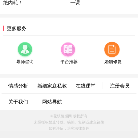
绝内耗！
一课
浙江-宁波 150****8921
28分钟前
微信用户 逆光下的微笑 通过此页面咨询，已获得专
属情感方案
湖南-长沙 187****3359
18分钟前
更多服务
微信用户 超 通过此页面咨询，已获得专属情感方案
福建-厦门 159****4462
53分钟前
微信用户 凌乱小羊 通过此页面咨询，已获得专属情
感方案
导师咨询
平台推荐
婚姻修复
山东-青岛 138****9975
7分钟前
微信用户 小任性 通过此页面咨询，已获得专属情感
方案
情感分析
婚姻家庭私教
在线课堂
注册会员
辽宁-大连 176****2843
39分钟前
微信用户 H-孙志远-上海 通过此页面咨询，已获得专
关于我们
网站导航
属情感方案
上海-黄浦 135****7601
24分钟前
©花镇情感网 版权所有
微信用户 墨笙 通过此页面咨询，已获得专属情感方
未经授权禁止转载、摘编、复制或建立镜像
案
如有违反，追究法律责任
江苏-苏州 188****5187
1小时前
微信用户 谢思明 通过此页面咨询，已获得专属情感