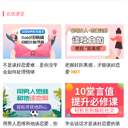
微信用户 安康 通过此页面咨询，已获得专属情感方
案
在线课堂
四川-成都 136****6402
5分钟前
微信用户 怀拥倾城女 通过此页面咨询，已获得专属
情感方案
北京-朝阳 151****3189
22分钟前
微信用户 巧?媚儿 通过此页面咨询，已获得专属情感
方案
上海-浦东 177****9074
56分钟前
微信用户 Liberty 通过此页面咨询，已获得专属情感
不是谈好恋爱难，是你没学
把握好距离感，才能谈好恋
方案
会如何处理情绪
爱
广东-广州 188****5632
12分钟前
微信用户 司马锘 通过此页面咨询，已获得专属情感
方案
湖北-武汉 135****7410
41分钟前
微信用户 困困魚? 通过此页面咨询，已获得专属情感
方案
陕西-西安 139****6283
3分钟前
微信用户 喜欢下雨天^ 通过此页面咨询，已获得专属
用男人思维和他谈恋爱，拒
学会说话才是谈好恋爱的第
情感方案