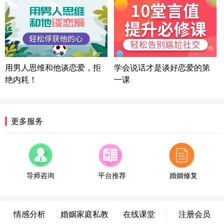
方案
湖北-武汉 135****7410
41分钟前
微信用户 困困魚? 通过此页面咨询，已获得专属情感
方案
陕西-西安 139****6283
3分钟前
微信用户 喜欢下雨天^ 通过此页面咨询，已获得专属
用男人思维和他谈恋爱，拒
学会说话才是谈好恋爱的第
情感方案
绝内耗！
一课
浙江-宁波 150****8921
28分钟前
微信用户 逆光下的微笑 通过此页面咨询，已获得专
属情感方案
湖南-长沙 187****3359
18分钟前
更多服务
微信用户 超 通过此页面咨询，已获得专属情感方案
福建-厦门 159****4462
53分钟前
微信用户 凌乱小羊 通过此页面咨询，已获得专属情
感方案
导师咨询
平台推荐
婚姻修复
山东-青岛 138****9975
7分钟前
微信用户 小任性 通过此页面咨询，已获得专属情感
方案
情感分析
婚姻家庭私教
在线课堂
注册会员
辽宁-大连 176****2843
39分钟前