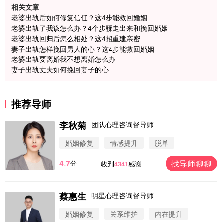
相关文章
老婆出轨后如何修复信任？这4步能救回婚姻
老婆出轨了我该怎么办？4个步骤走出来和挽回婚姻
老婆出轨回归后怎么相处？这4招重建亲密
妻子出轨怎样挽回男人的心？这4步能救回婚姻
老婆出轨要离婚我不想离婚怎么办
妻子出轨丈夫如何挽回妻子的心
推荐导师
李秋菊
团队心理咨询督导师
婚姻修复
情感提升
脱单
4.7
找导师聊聊
分
收到
感谢
4341
蔡惠生
明星心理咨询督导师
微信用户 圆圈 通过此页面咨询，已获得专属情感方
案
婚姻修复
关系维护
内在提升
浙江-杭州 183****4847
32分钟前