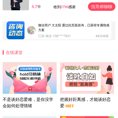
4.7
找导师聊聊
分
收到
感谢
2796
微信用户 Vnno 通过此页面咨询，已获得专属情感方
案
广东-深圳 139****2256
15分钟前
微信用户 大太阳 通过此页面咨询，已获得专属情感
方案
江苏-南京 158****7931
48分钟前
微信用户 安康 通过此页面咨询，已获得专属情感方
案
在线课堂
四川-成都 136****6402
5分钟前
微信用户 怀拥倾城女 通过此页面咨询，已获得专属
情感方案
北京-朝阳 151****3189
22分钟前
微信用户 巧?媚儿 通过此页面咨询，已获得专属情感
方案
上海-浦东 177****9074
56分钟前
微信用户 Liberty 通过此页面咨询，已获得专属情感
不是谈好恋爱难，是你没学
把握好距离感，才能谈好恋
方案
会如何处理情绪
爱
广东-广州 188****5632
12分钟前
微信用户 司马锘 通过此页面咨询，已获得专属情感