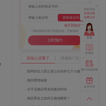
有新消息:
情感问题
免费分析
获取验证码
收不到短信？
*承诺资料仅用于情感分析，严格保密
客服
立即预约
生
听课程
朝
其他人还看了
情感热门文章
好
预约情感诊断
聪明的女人防止老公出轨的七个小建议
挽回爱情秘籍
会员专享
分手后挽回男友的最佳时间
的
的
挽回男友之如何正确地断联？
上