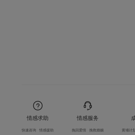
情感求助
情感服务
快速咨询
情感援助
挽回爱情
挽救婚姻
黄埔计