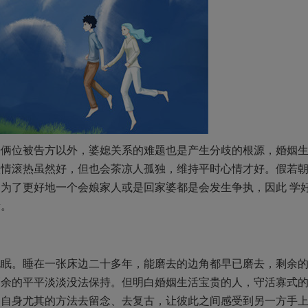
开俩位被告方以外，婆媳关系的难题也是产生分歧的根源，婚姻
激情滚热虽然好，但也会茶凉人孤独，维持平时心情才好。假若
为了更好地一个会娘家人或是回家婆都是会发生争执，因此 学
新。
枕眠。睡在一张床边二十多年，能磨去的边角都早已磨去，剩余
剩余的平平淡淡没法保持。但明白婚姻生活宝贵的人，守活寡式
用自身尤其的方法去留念、去复古，让彼此之间感受到另一方手