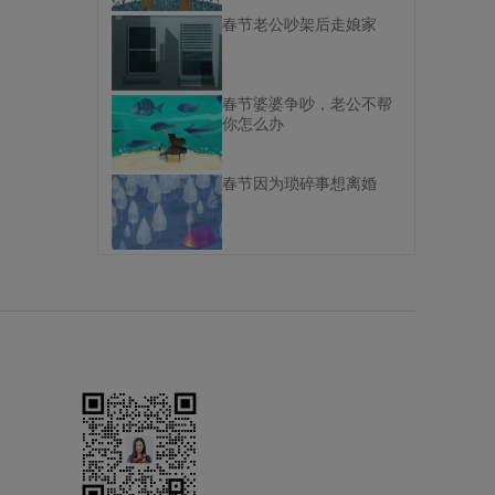
春节老公吵架后走娘家
春节婆婆争吵，老公不帮
你怎么办
春节因为琐碎事想离婚