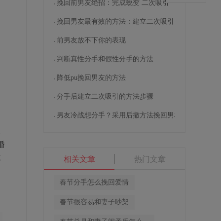
挽回前男友绝招：完成蜕变 二次吸引
挽回男友最有效的方法：建立二次吸引
前男友放不下你的表现
妇
判断真性分手和假性分手的方法
间
降低pu挽回男友的方法
分手后建立二次吸引的方法步骤
男友冷战想分手？采用后撤方法挽回男友
生
婚
式
相关文章
热门文章
春节分手怎么挽回爱情
春节很容易和妻子吵架