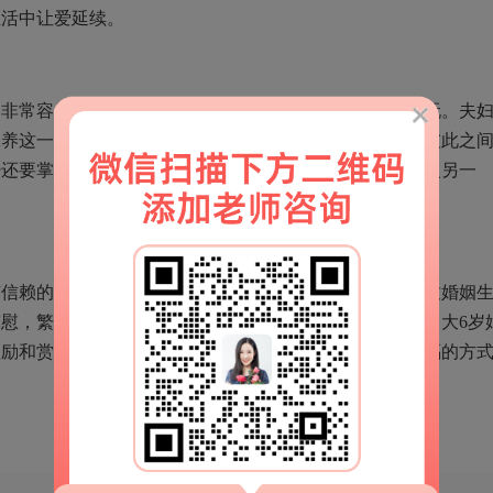
生活中让爱延续。
越非常容易破裂，就好像女人管的越紧，男人越想摆脱去玩。夫
保养这一段婚姻生活，交往技巧的密秘，还取决于可以向彼此之
少还要掌握另一方在想干什么。热情褪掉后，还要学好融入另一
有信赖的婚姻生活不是幸福快乐的，与此同时猜疑也是导致婚姻
慰，繁忙的老婆与此同时或许要老公的温暖关爱。女比男大6岁
激励和赏析，多谢关心和关爱，它是让婚姻生活愈来愈幸福的方