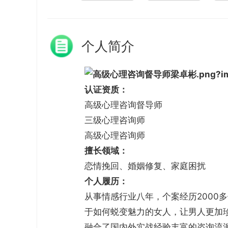
个人简介
认证资质：
高级心理咨询督导师
三级心理咨询师
高级心理咨询师
擅长领域：
恋情挽回、婚姻修复、家庭困扰
个人履历：
从事情感行业八年，个案经历2000
于如何蜕变魅力的女人，让男人更加
融合了国内外实战经验丰富的咨询流派