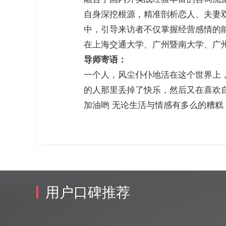
自身深挖根源，精准剖析恋人、夫妻
中，引导来访者不仅掌握经营感情的
在上海交通大学、广州暨南大学、广
导师寄语：
一个人，风尘仆仆地活在这个世界上
的人那里丢掉了快乐，然后又在喜欢
加油哟 无论生活与情感有多么的糟糕
用户口碑推荐