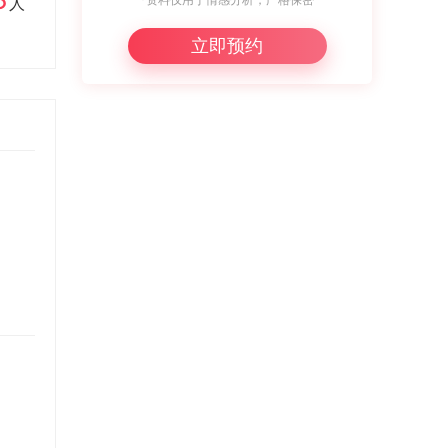
人
立即预约