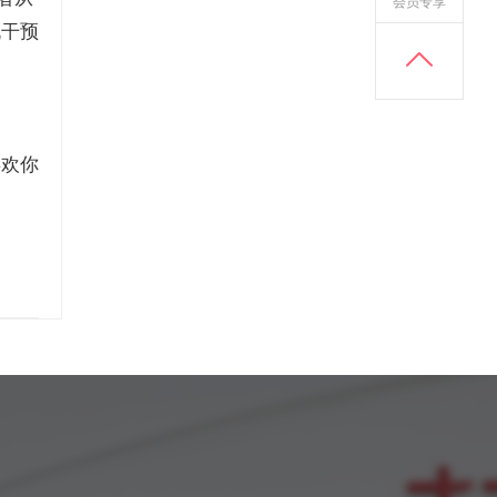
会员专享
机干预
喜欢你