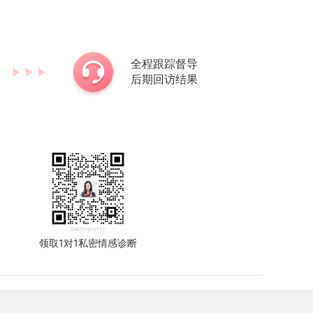
全程跟踪督导
后期回访结果
领取1对1私密情感诊断