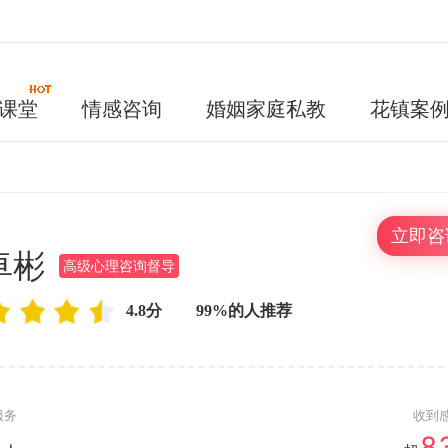
课堂
情感咨询
婚姻家庭私教
花镇案
立即咨
卓彬
高级心理咨询督导
师
4.8分
99%的人推荐
服务
收到
0
8