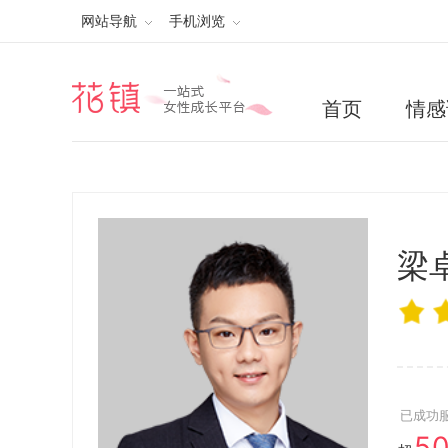
网站导航
手机浏览
首页
情感
梁
已成功
5