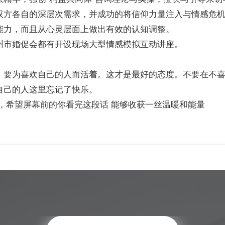
双方各自的深层次需求，并成功的将信仰力量注入与情感危
能力，而且从心灵层面上做出有效的认知调整。
州市婚促会都有开设现场大型情感模拟互动讲座。
，要为喜欢自己的人而活着。这才是最好的态度。不要在不
自己的人这里忘记了快乐。
，希望屏幕前的你看完这段话 能够收获一丝温暖和能量