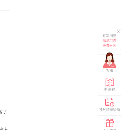
有新消息:
情感问题
免费分析
客服
听课程
预约情感诊断
致力
者从