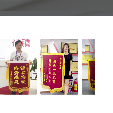
李锦均老师
唐飞平老师
杨敏老师