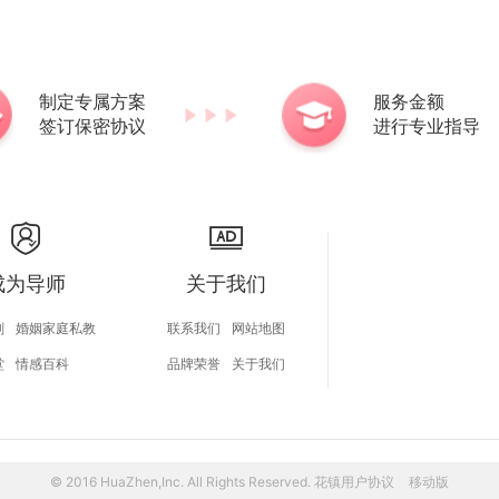
制定专属方案
服务金额
签订保密协议
进行专业指导
成为导师
关于我们
划
婚姻家庭私教
联系我们
网站地图
堂
情感百科
品牌荣誉
关于我们
© 2016 HuaZhen,Inc. All Rights Reserved. 花镇用户协议
移动版