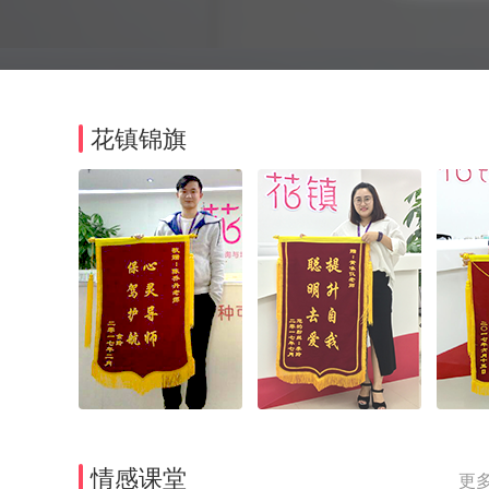
花镇锦旗
老师
陈乔丹老师
黄咏仪老师
李
情感课堂
更