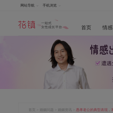
网站导航
手机浏览
首页
情感
首页
>
婚姻问题
>
婚姻资讯
>
愚孝老公的典型表现，