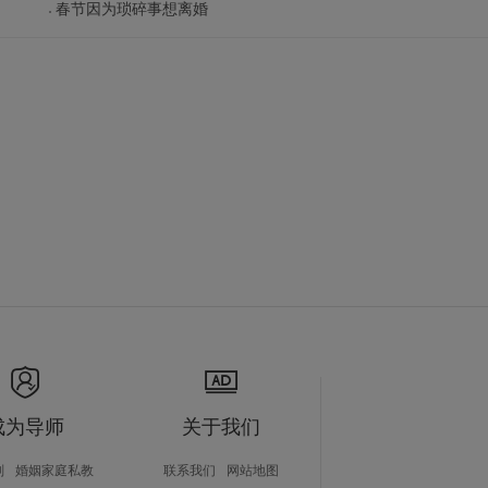
春节因为琐碎事想离婚
成为导师
关于我们
划
婚姻家庭私教
联系我们
网站地图