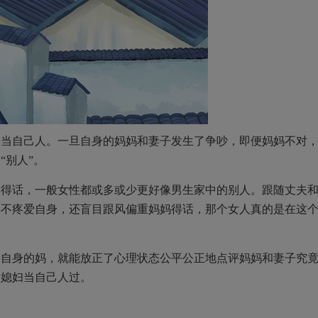
妇当自己人。一旦自身的妈妈和妻子发生了争吵，即便妈妈不对
“别人”。
赘得话，一般女性都或多或少更好像男生家中的别人。跟随丈夫
再不疼爱自身，还盲目跟风偏重妈妈得话，那个女人真的是在这
向自身的妈，就能放正了心理状态公平公正地点评妈妈和妻子究
的媳妇当自己人过。