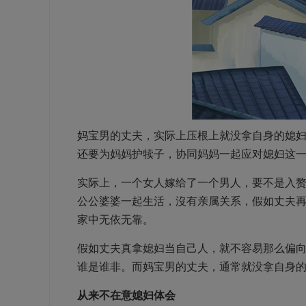
妈宝男的丈夫，实际上压根上就没拿自身的媳
还要为妈妈护犊子，协同妈妈一起应对媳妇这一
实际上，一个女人嫁给了一个男人，要不是入
公公婆婆一起生活，沒有亲属关系，假如丈夫
家中无依无靠。
假如丈夫真拿媳妇当自己人，就不容易那么偏
谁是谁非。而妈宝男的丈夫，通常就没拿自身
从来不在意媳妇体会