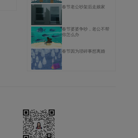
春节老公吵架后走娘家
春节婆婆争吵，老公不帮
你怎么办
春节因为琐碎事想离婚