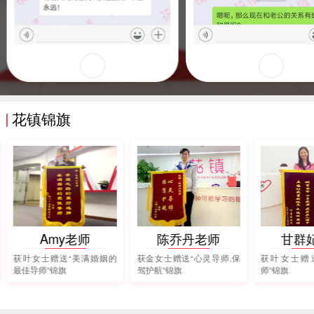
花镇锦旗
Amy老师
陈乔丹老师
甘群
获叶女士赠送“美满婚姻的
获金女士赠送“心灵导师,保
获叶女士赠
最佳导师”锦旗
驾护航”锦旗
师”锦旗