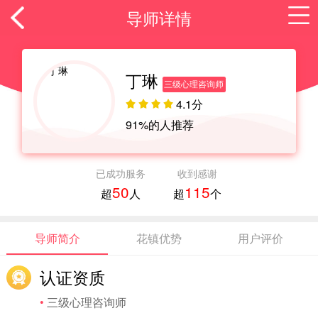
导师详情
丁琳
三级心理咨询师
咨询导师
在线课堂
情感求助
4.1分
资讯
91%的人推荐
导师精选
挽回男友
挽回老公
情感测试
脱单秘籍
相亲秘籍
约会技巧
女神计划
已成功服务
收到感谢
50
115
超
人
超
个
离婚边缘
情感维系
婆媳相处
家庭暴力
星座情感
情感故事
情感倾诉
导师简介
花镇优势
用户评价
登录/注册
认证资质
•
三级心理咨询师