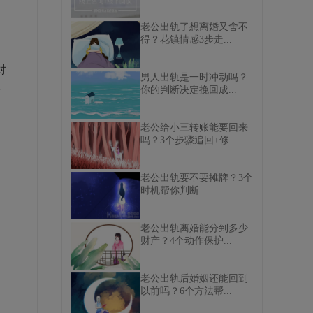
老公出轨了想离婚又舍不
得？花镇情感3步走...
对
男人出轨是一时冲动吗？
影
你的判断决定挽回成...
老公给小三转账能要回来
吗？3个步骤追回+修...
的
老公出轨要不要摊牌？3个
时机帮你判断
老公出轨离婚能分到多少
财产？4个动作保护...
老公出轨后婚姻还能回到
以前吗？6个方法帮...