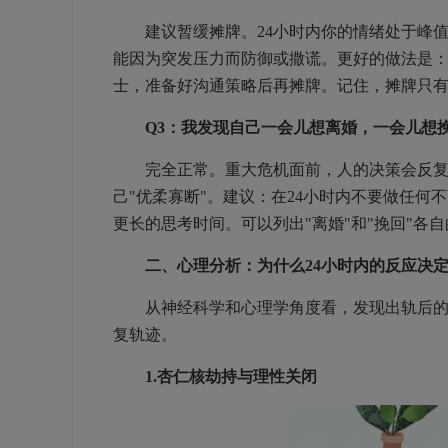
建议暂缓摊牌。24小时内你的情绪处于峰值
能因为突发压力而防御或撒谎。更好的做法是：
士，准备好沟通策略后再摊牌。记住，摊牌只
Q3：我发现自己一会儿想离婚，一会儿想
完全正常。重大危机面前，人的决策会反复摇
己"优柔寡断"。建议：在24小时内不要做任何
更长的思考时间。可以列出"离婚"和"挽回"各
二、心理分析：为什么24小时内的反应决
从神经科学和心理学角度看，发现出轨后的2
复轨迹。
1.杏仁核劫持与理性关闭