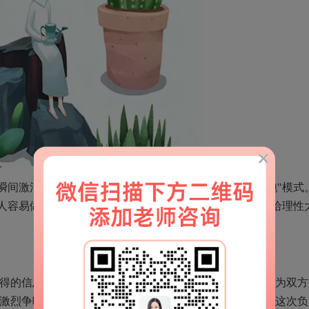
间激活，释放大量皮质醇和肾上腺素，进入"战斗或逃跑"模式
人容易做出冲动、极端的行为。24小时内学会"暂停"，是给理性
得的信息印象最深刻。出轨被发现后的第一次互动，会成为双方
是激烈争吵、互相攻击，后续修复就需要先花大量时间修复这次负