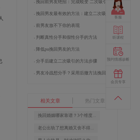
挽回前男友绝招：完成蜕变 二次吸引
可
挽回男友最有效的方法：建立二次吸引
客服
人
前男友放不下你的表现
判断真性分手和假性分手的方法
听课程
降低pu挽回男友的方法
自
预约情感诊断
己
分手后建立二次吸引的方法步骤
男友冷战想分手？采用后撤方法挽回男友
会员专享
修
相关文章
热门文章
挽回婚姻哪家靠谱？3个维度...
老公出轨了想离婚又舍不得...