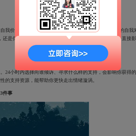
价值的否定(“我不够好，所以他才出轨”)。24小时内的自我
，还是保持自我同情(“这不是我的错，我值得被善待”)，会直接
24小时内选择向谁倾诉、寻求什么样的支持，会影响你获得
理性的支持资源，能帮助你更快走出情绪漩涡。
3件事