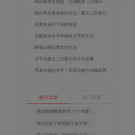
挽回前男友绝招：完成蜕变 二次吸引
挽回男友最有效的方法：建立二次吸引
前男友放不下你的表现
交
判断真性分手和假性分手的方法
降低pu挽回男友的方法
分手后建立二次吸引的方法步骤
男友冷战想分手？采用后撤方法挽回男友
相关文章
热门文章
挽回婚姻哪家靠谱？3个维度...
老公出轨了想离婚又舍不得...