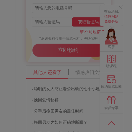
有新消息:
情感问题
免费分析
获取验证码
收不到短信？
*承诺资料仅用于情感分析，严格保密
客服
立即预约
听课程
其他人还看了
情感热门文章
预约情感诊断
聪明的女人防止老公出轨的七个小建议
习
挽回爱情秘籍
会员专享
分手后挽回男友的最佳时间
挽回男友之如何正确地断联？
、