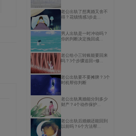
老公出轨了想离婚又舍不
得？花镇情感3步走...
男人出轨是一时冲动吗？
你的判断决定挽回成...
老公给小三转账能要回来
吗？3个步骤追回+修...
老公出轨要不要摊牌？3个
时机帮你判断
老公出轨离婚能分到多少
财产？4个动作保护...
老公出轨后婚姻还能回到
以前吗？6个方法帮...