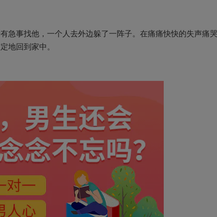
急事找他，一个人去外边躲了一阵子。在痛痛快快的失声痛
淡定地回到家中。