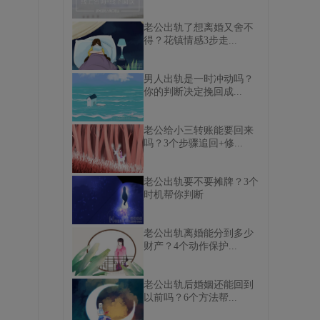
老公出轨了想离婚又舍不
得？花镇情感3步走...
男人出轨是一时冲动吗？
你的判断决定挽回成...
老公给小三转账能要回来
吗？3个步骤追回+修...
老公出轨要不要摊牌？3个
时机帮你判断
老公出轨离婚能分到多少
财产？4个动作保护...
老公出轨后婚姻还能回到
以前吗？6个方法帮...