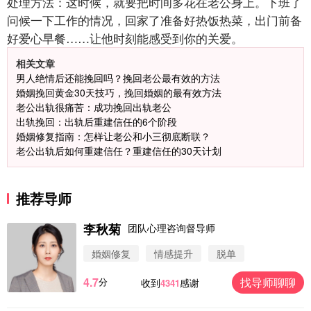
处理方法：这时候，就要把时间多花在老公身上。下班了
问候一下工作的情况，回家了准备好热饭热菜，出门前备
好爱心早餐……让他时刻能感受到你的关爱。
相关文章
男人绝情后还能挽回吗？挽回老公最有效的方法
婚姻挽回黄金30天技巧，挽回婚姻的最有效方法
微信用户 圆圈 通过此页面咨询，已获得专属情感方
老公出轨很痛苦：成功挽回出轨老公
案
出轨挽回：出轨后重建信任的6个阶段
浙江-杭州 183****4847
32分钟前
婚姻修复指南：怎样让老公和小三彻底断联？
微信用户 Vnno 通过此页面咨询，已获得专属情感方
老公出轨后如何重建信任？重建信任的30天计划
案
广东-深圳 139****2256
15分钟前
微信用户 大太阳 通过此页面咨询，已获得专属情感
推荐导师
方案
江苏-南京 158****7931
48分钟前
李秋菊
团队心理咨询督导师
微信用户 安康 通过此页面咨询，已获得专属情感方
婚姻修复
情感提升
脱单
案
四川-成都 136****6402
5分钟前
4.7
找导师聊聊
分
收到
感谢
4341
微信用户 怀拥倾城女 通过此页面咨询，已获得专属
情感方案