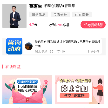
北京-朝阳 151****3189
22分钟前
蔡惠生
明星心理咨询督导师
微信用户 巧?媚儿 通过此页面咨询，已获得专属情感
方案
婚姻修复
关系维护
内在提升
上海-浦东 177****9074
56分钟前
4.7
找导师聊聊
分
收到
感谢
2796
微信用户 Liberty 通过此页面咨询，已获得专属情感
方案
广东-广州 188****5632
12分钟前
微信用户 司马锘 通过此页面咨询，已获得专属情感
方案
湖北-武汉 135****7410
41分钟前
微信用户 困困魚? 通过此页面咨询，已获得专属情感
方案
在线课堂
陕西-西安 139****6283
3分钟前
微信用户 喜欢下雨天^ 通过此页面咨询，已获得专属
情感方案
浙江-宁波 150****8921
28分钟前
微信用户 逆光下的微笑 通过此页面咨询，已获得专
属情感方案
湖南-长沙 187****3359
18分钟前