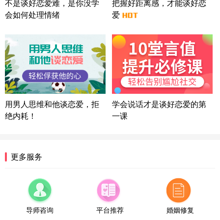
不是谈好恋爱难，是你没学
把握好距离感，才能谈好恋
微信用户 超 通过此页面咨询，已获得专属情感方案
会如何处理情绪
福建-厦门 159****4462
53分钟前
爱
微信用户 凌乱小羊 通过此页面咨询，已获得专属情
感方案
山东-青岛 138****9975
7分钟前
微信用户 小任性 通过此页面咨询，已获得专属情感
方案
辽宁-大连 176****2843
39分钟前
微信用户 H-孙志远-上海 通过此页面咨询，已获得专
用男人思维和他谈恋爱，拒
学会说话才是谈好恋爱的第
属情感方案
绝内耗！
一课
上海-黄浦 135****7601
24分钟前
微信用户 墨笙 通过此页面咨询，已获得专属情感方
案
江苏-苏州 188****5187
1小时前
更多服务
微信用户 谢思明 通过此页面咨询，已获得专属情感
方案
广东-佛山 139****6034
16分钟前
微信用户 静默 通过此页面咨询，已获得专属情感方
案
导师咨询
平台推荐
婚姻修复
四川-重庆 157****9228
47分钟前