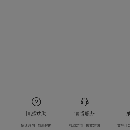
情感求助
情感服务
快速咨询
情感援助
挽回爱情
挽救婚姻
黄埔计