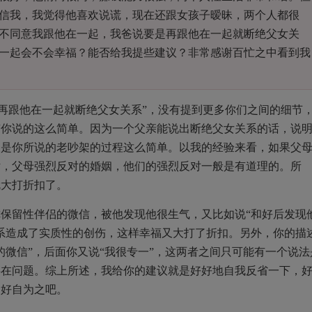
信我，我觉得他喜欢说谎，现在还跟女孩子暧昧，两个人都很
不同意我跟他在一起，我爸说要是再跟他在一起就断绝父女关
一起会不会幸福？能否给我提些建议？非常感谢百忙之中看到我
再跟他在一起就断绝父女关系”，没有提到更多你们之间的细节
有你说的这么简单。因为一个父亲能说出断绝父女关系的话，说
不是你所说的老吵架的过程这么简单。以我的经验来看，如果父
话，父母强烈反对的婚姻，他们的强烈反对一般是有道理的。所
就大打折扣了。
保留性伴侣的微信，被他发现他很生气，又比如说“和好后发现
系造成了实质性的创伤，这样幸福又大打了折扣。另外，你的描
的微信”，后面你又说“我很专一”，这两者之间只可能有一个说法
存在问题。综上所述，我给你的建议就是好好地自我反省一下，
，好自为之吧。