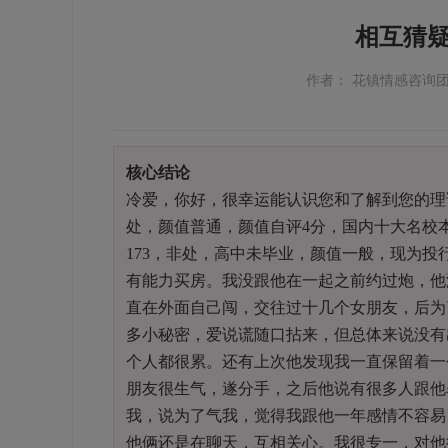
相互猜
作者： 花镇情感咨询
核心结论
冷爱，你好，很幸运能认识您和了解到您的理论
处，颜值普通，颜值自评4分，国内十大名校本
173，非处，高中未毕业，颜值一般，现为投
有能力买房。我没跟他在一起之前约过炮，他
直在外面自己闯，交往过十几个女朋友，后为
多小秘密，爱说谎随口拈来，但总体来说没有
个人都很累。还有上次他发现我一直保留着一
朋友很生气，遂分手，之后他说有很多人跟他
我，说为了气我，觉得我跟他一年感情不容易
他俩还是在聊天，互相关心。我很专一，对他