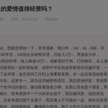
疑的爱情值得经营吗？
团队
时间：2016-03-08
手机访问
。想跟您求助一下，非常感谢。我92年，160，46，B杯，非
科学历，500强企业销售经理，月收入2万+。男朋友92年，
行风控经理，收入峰值10万+。他家境好于我，已经购车，在上海
没跟我在一起时就知道，他初中毕业后放弃家里的优越环境，一
了追求我，放弃深圳工作到上海重新发展。在一起后发现他有很
出轨，还算专一。因为这些秘密和谎话，我总跟他吵架，变得两
个性伴侣的微信，微信留着我很少聊，在我心里他是个朋友，男
表白，想考虑其中一个20岁的女孩子，我后撤同意，他回来找
，没有考虑过那个女孩子，而且两人不可能在一起。和好后发现
很好，他情商很高，赚钱能力很强，两个人性生活非常和谐。但