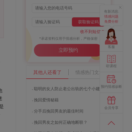
有新消息:
情感问题
免费分析
获取验证码
收不到短信？
*承诺资料仅用于情感分析，严格保密
，
客服
立即预约
明
母
听课程
其他人还看了
情感热门文章
预约情感诊断
聪明的女人防止老公出轨的七个小建议
他
述
挽回爱情秘籍
是
会员专享
分手后挽回男友的最佳时间
好
挽回男友之如何正确地断联？