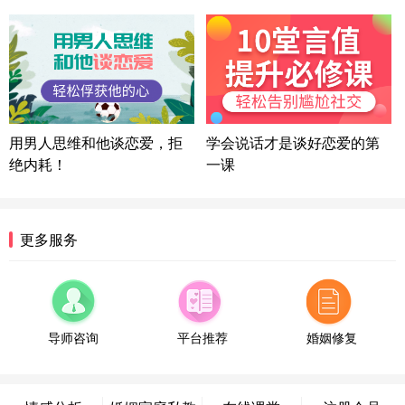
微信用户 司马锘 通过此页面咨询，已获得专属情感
方案
湖北-武汉 135****7410
41分钟前
微信用户 困困魚? 通过此页面咨询，已获得专属情感
方案
陕西-西安 139****6283
3分钟前
微信用户 喜欢下雨天^ 通过此页面咨询，已获得专属
用男人思维和他谈恋爱，拒
学会说话才是谈好恋爱的第
情感方案
绝内耗！
一课
浙江-宁波 150****8921
28分钟前
微信用户 逆光下的微笑 通过此页面咨询，已获得专
属情感方案
湖南-长沙 187****3359
18分钟前
更多服务
微信用户 超 通过此页面咨询，已获得专属情感方案
福建-厦门 159****4462
53分钟前
微信用户 凌乱小羊 通过此页面咨询，已获得专属情
感方案
导师咨询
平台推荐
婚姻修复
山东-青岛 138****9975
7分钟前
微信用户 小任性 通过此页面咨询，已获得专属情感
方案