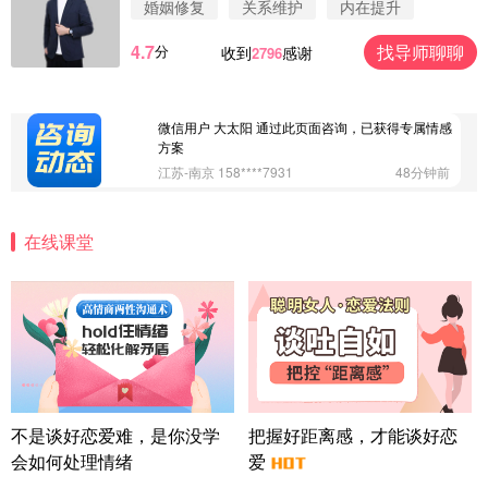
婚姻修复
关系维护
内在提升
浙江-杭州 183****4847
32分钟前
4.7
找导师聊聊
分
收到
感谢
2796
微信用户 Vnno 通过此页面咨询，已获得专属情感方
案
广东-深圳 139****2256
15分钟前
微信用户 大太阳 通过此页面咨询，已获得专属情感
方案
江苏-南京 158****7931
48分钟前
微信用户 安康 通过此页面咨询，已获得专属情感方
案
在线课堂
四川-成都 136****6402
5分钟前
微信用户 怀拥倾城女 通过此页面咨询，已获得专属
情感方案
北京-朝阳 151****3189
22分钟前
微信用户 巧?媚儿 通过此页面咨询，已获得专属情感
方案
上海-浦东 177****9074
56分钟前
微信用户 Liberty 通过此页面咨询，已获得专属情感
不是谈好恋爱难，是你没学
把握好距离感，才能谈好恋
方案
会如何处理情绪
爱
广东-广州 188****5632
12分钟前