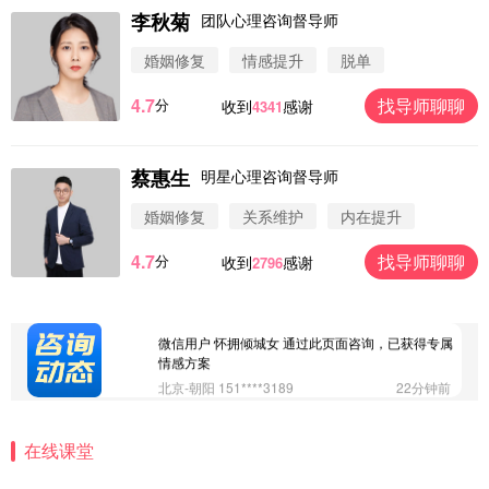
李秋菊
团队心理咨询督导师
微信用户 圆圈 通过此页面咨询，已获得专属情感方
婚姻修复
情感提升
脱单
案
浙江-杭州 183****4847
32分钟前
4.7
找导师聊聊
分
收到
感谢
4341
微信用户 Vnno 通过此页面咨询，已获得专属情感方
案
广东-深圳 139****2256
15分钟前
蔡惠生
明星心理咨询督导师
微信用户 大太阳 通过此页面咨询，已获得专属情感
方案
婚姻修复
关系维护
内在提升
江苏-南京 158****7931
48分钟前
4.7
找导师聊聊
分
收到
感谢
2796
微信用户 安康 通过此页面咨询，已获得专属情感方
案
四川-成都 136****6402
5分钟前
微信用户 怀拥倾城女 通过此页面咨询，已获得专属
情感方案
北京-朝阳 151****3189
22分钟前
微信用户 巧?媚儿 通过此页面咨询，已获得专属情感
方案
在线课堂
上海-浦东 177****9074
56分钟前
微信用户 Liberty 通过此页面咨询，已获得专属情感