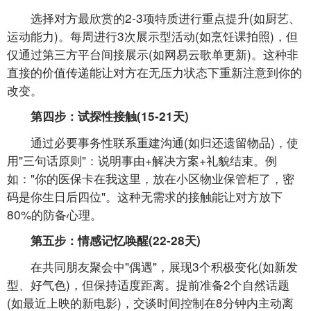
选择对方最欣赏的2-3项特质进行重点提升(如厨艺、
运动能力)。每周进行3次展示型活动(如烹饪课拍照)，但
仅通过第三方平台间接展示(如网易云歌单更新)。这种非
直接的价值传递能让对方在无压力状态下重新注意到你的
改变。
第四步：试探性接触(15-21天)
通过必要事务性联系重建沟通(如归还遗留物品)，使
用"三句话原则"：说明事由+解决方案+礼貌结束。例
如："你的医保卡在我这里，放在小区物业保管柜了，密
码是你生日后四位"。这种无需求的接触能让对方放下
80%的防备心理。
第五步：情感记忆唤醒(22-28天)
在共同朋友聚会中"偶遇"，展现3个积极变化(如新发
型、好气色)，但保持适度距离。提前准备2个自然话题
(如最近上映的新电影)，交谈时间控制在8分钟内主动离