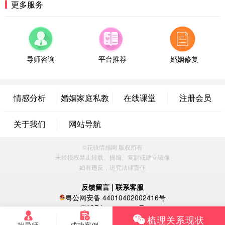
更多服务
微信用户 小任性 通过此页面咨询，已获得专属情感
方案
辽宁-大连 176****2843
39分钟前
微信用户 H-孙志远-上海 通过此页面咨询，已获得专
属情感方案
导师咨询
平台推荐
婚姻修复
上海-黄浦 135****7601
24分钟前
微信用户 墨笙 通过此页面咨询，已获得专属情感方
案
情感分析
婚姻家庭私教
在线课堂
注册会员
江苏-苏州 188****5187
1小时前
微信用户 谢思明 通过此页面咨询，已获得专属情感
关于我们
网站导航
方案
广东-佛山 139****6034
16分钟前
©花镇情感网 版权所有
微信用户 静默 通过此页面咨询，已获得专属情感方
未经授权禁止转载、摘编、复制或建立镜像
案
如有违反，追究法律责任
四川-重庆 157****9228
47分钟前
微信用户 惊鸿客 通过此页面咨询，已获得专属情感
反馈留言
|
联系客服
方案
粤公网安备 44010402002416号
河南-郑州 182****3546
9分钟前
粤ICP备16060296号
梳理关系现状
微信用户 王小鸣^ 通过此页面咨询，已获得专属情感