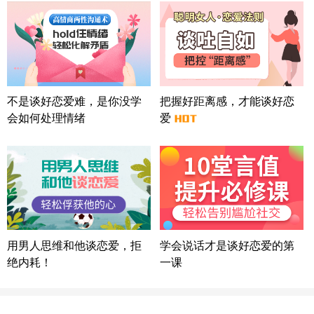
方案
广东-广州 188****5632
12分钟前
微信用户 司马锘 通过此页面咨询，已获得专属情感
方案
湖北-武汉 135****7410
41分钟前
微信用户 困困魚? 通过此页面咨询，已获得专属情感
不是谈好恋爱难，是你没学
把握好距离感，才能谈好恋
方案
会如何处理情绪
爱
陕西-西安 139****6283
3分钟前
微信用户 喜欢下雨天^ 通过此页面咨询，已获得专属
情感方案
浙江-宁波 150****8921
28分钟前
微信用户 逆光下的微笑 通过此页面咨询，已获得专
属情感方案
湖南-长沙 187****3359
18分钟前
微信用户 超 通过此页面咨询，已获得专属情感方案
用男人思维和他谈恋爱，拒
学会说话才是谈好恋爱的第
福建-厦门 159****4462
53分钟前
绝内耗！
一课
微信用户 凌乱小羊 通过此页面咨询，已获得专属情
感方案
山东-青岛 138****9975
7分钟前