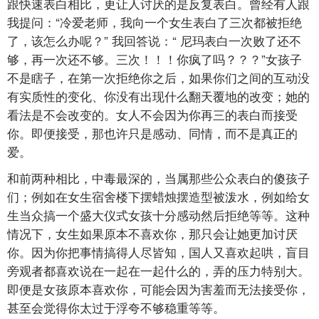
跟快速表白相比，更让人讨厌的是反复表白。曾经有人跟
我提问：“冷爱老师，我向一个女生表白了三次都被拒绝
了，该怎么办呢？” 我回答说：“ 尼玛表白一次败了还不
够，再一次还不够。三次！！！你疯了吗？？？”女孩子
不是瞎子，在第一次拒绝你之后，如果你们之间的互动没
有实质性的变化、你没有出现什么翻天覆地的改变；她的
看法是不会改变的。女人不会因为你再三的表白而接受
你。即便接受，那也许只是感动、同情，而不是真正的
爱。
和前两种相比，中毒最深的，当属那些公众表白的傻孩子
们；例如在女生宿舍楼下摆蜡烛摆造型被泼水，例如给女
生当众搞一个盛大仪式女孩十分感动然后拒绝等等。这种
情况下，女生如果原本不喜欢你，那只会让她更加讨厌
你。因为你把事情搞得人尽皆知，国人又喜欢起哄，盲目
旁观者都喜欢说在一起在一起什么的，弄的压力特别大。
即便是女孩原本喜欢你，可能会因为害羞而无法接受你，
甚至会觉得你太过于浮夸不够稳重等等。