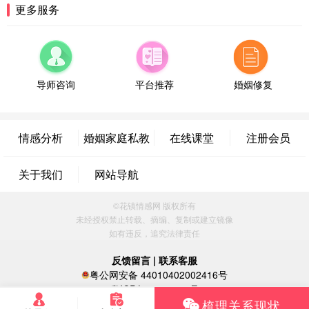
山东-青岛 138****9975
7分钟前
更多服务
微信用户 小任性 通过此页面咨询，已获得专属情感
方案
辽宁-大连 176****2843
39分钟前
微信用户 H-孙志远-上海 通过此页面咨询，已获得专
属情感方案
导师咨询
平台推荐
婚姻修复
上海-黄浦 135****7601
24分钟前
微信用户 墨笙 通过此页面咨询，已获得专属情感方
案
情感分析
婚姻家庭私教
在线课堂
注册会员
江苏-苏州 188****5187
1小时前
微信用户 谢思明 通过此页面咨询，已获得专属情感
关于我们
网站导航
方案
广东-佛山 139****6034
16分钟前
©花镇情感网 版权所有
微信用户 静默 通过此页面咨询，已获得专属情感方
未经授权禁止转载、摘编、复制或建立镜像
案
如有违反，追究法律责任
四川-重庆 157****9228
47分钟前
微信用户 惊鸿客 通过此页面咨询，已获得专属情感
反馈留言
|
联系客服
方案
粤公网安备 44010402002416号
河南-郑州 182****3546
9分钟前
粤ICP备16060296号
梳理关系现状
微信用户 王小鸣^ 通过此页面咨询，已获得专属情感