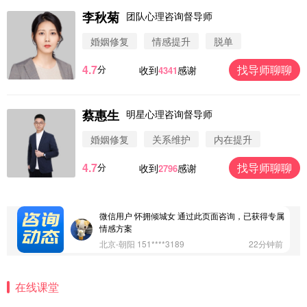
李秋菊
团队心理咨询督导师
微信用户 圆圈 通过此页面咨询，已获得专属情感方
婚姻修复
情感提升
脱单
案
浙江-杭州 183****4847
32分钟前
4.7
找导师聊聊
分
收到
感谢
4341
微信用户 Vnno 通过此页面咨询，已获得专属情感方
案
广东-深圳 139****2256
15分钟前
蔡惠生
明星心理咨询督导师
微信用户 大太阳 通过此页面咨询，已获得专属情感
方案
婚姻修复
关系维护
内在提升
江苏-南京 158****7931
48分钟前
4.7
找导师聊聊
分
收到
感谢
2796
微信用户 安康 通过此页面咨询，已获得专属情感方
案
四川-成都 136****6402
5分钟前
微信用户 怀拥倾城女 通过此页面咨询，已获得专属
情感方案
北京-朝阳 151****3189
22分钟前
微信用户 巧?媚儿 通过此页面咨询，已获得专属情感
方案
在线课堂
上海-浦东 177****9074
56分钟前