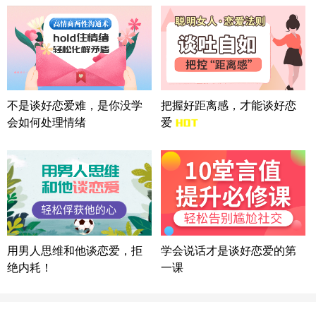
微信用户 Liberty 通过此页面咨询，已获得专属情感
方案
广东-广州 188****5632
12分钟前
微信用户 司马锘 通过此页面咨询，已获得专属情感
方案
湖北-武汉 135****7410
41分钟前
微信用户 困困魚? 通过此页面咨询，已获得专属情感
不是谈好恋爱难，是你没学
把握好距离感，才能谈好恋
方案
会如何处理情绪
爱
陕西-西安 139****6283
3分钟前
微信用户 喜欢下雨天^ 通过此页面咨询，已获得专属
情感方案
浙江-宁波 150****8921
28分钟前
微信用户 逆光下的微笑 通过此页面咨询，已获得专
属情感方案
湖南-长沙 187****3359
18分钟前
微信用户 超 通过此页面咨询，已获得专属情感方案
用男人思维和他谈恋爱，拒
学会说话才是谈好恋爱的第
福建-厦门 159****4462
53分钟前
绝内耗！
一课
微信用户 凌乱小羊 通过此页面咨询，已获得专属情
感方案