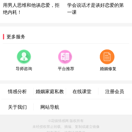
微信用户 喜欢下雨天^ 通过此页面咨询，已获得专属
用男人思维和他谈恋爱，拒
学会说话才是谈好恋爱的第
情感方案
绝内耗！
一课
浙江-宁波 150****8921
28分钟前
微信用户 逆光下的微笑 通过此页面咨询，已获得专
属情感方案
湖南-长沙 187****3359
18分钟前
更多服务
微信用户 超 通过此页面咨询，已获得专属情感方案
福建-厦门 159****4462
53分钟前
微信用户 凌乱小羊 通过此页面咨询，已获得专属情
感方案
导师咨询
平台推荐
婚姻修复
山东-青岛 138****9975
7分钟前
微信用户 小任性 通过此页面咨询，已获得专属情感
方案
情感分析
婚姻家庭私教
在线课堂
注册会员
辽宁-大连 176****2843
39分钟前
微信用户 H-孙志远-上海 通过此页面咨询，已获得专
关于我们
网站导航
属情感方案
上海-黄浦 135****7601
24分钟前
©花镇情感网 版权所有
微信用户 墨笙 通过此页面咨询，已获得专属情感方
未经授权禁止转载、摘编、复制或建立镜像
案