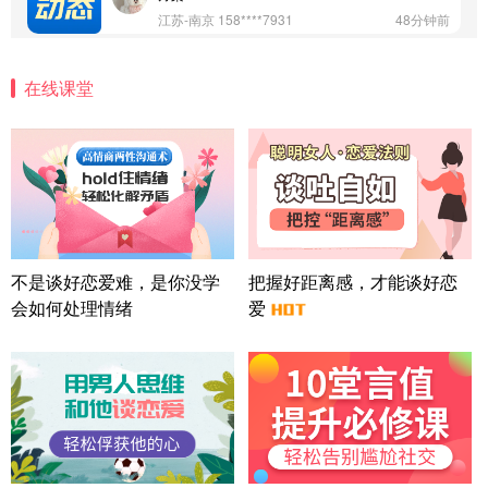
江苏-南京 158****7931
48分钟前
微信用户 安康 通过此页面咨询，已获得专属情感方
案
在线课堂
四川-成都 136****6402
5分钟前
微信用户 怀拥倾城女 通过此页面咨询，已获得专属
情感方案
北京-朝阳 151****3189
22分钟前
微信用户 巧?媚儿 通过此页面咨询，已获得专属情感
方案
上海-浦东 177****9074
56分钟前
微信用户 Liberty 通过此页面咨询，已获得专属情感
不是谈好恋爱难，是你没学
把握好距离感，才能谈好恋
方案
会如何处理情绪
爱
广东-广州 188****5632
12分钟前
微信用户 司马锘 通过此页面咨询，已获得专属情感
方案
湖北-武汉 135****7410
41分钟前
微信用户 困困魚? 通过此页面咨询，已获得专属情感
方案
陕西-西安 139****6283
3分钟前