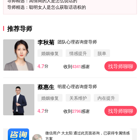
导师精选：高情商的人是怎么说话的
导师精选：聪明女人是怎么获取话语权的
推荐导师
李秋菊
团队心理咨询督导师
婚姻修复
情感提升
脱单
4.7
找导师聊聊
分
收到
感谢
4341
蔡惠生
明星心理咨询督导师
微信用户 圆圈 通过此页面咨询，已获得专属情感方
案
婚姻修复
关系维护
内在提升
浙江-杭州 183****4847
32分钟前
4.7
找导师聊聊
分
收到
感谢
2796
微信用户 Vnno 通过此页面咨询，已获得专属情感方
案
广东-深圳 139****2256
15分钟前
微信用户 大太阳 通过此页面咨询，已获得专属情感
方案