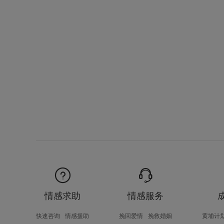
情感求助
情感服务
快速咨询
情感援助
挽回爱情
挽救婚姻
黄埔计