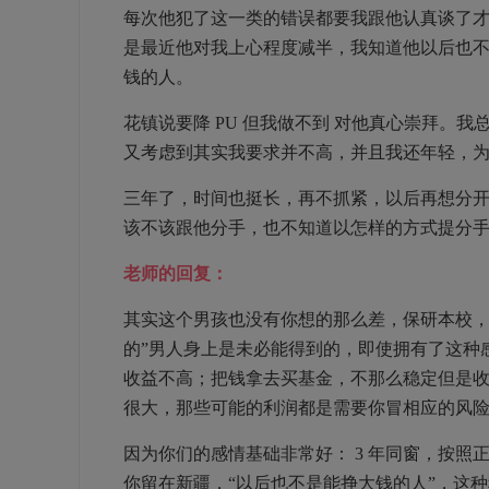
每次他犯了这一类的错误都要我跟他认真谈了
是最近他对我上心程度减半，我知道他以后也
钱的人。
花镇说要降
PU
但我做不到
对他真心崇拜。我
又考虑到其实我要求并不高，并且我还年轻，
三年了，时间也挺长，再不抓紧，以后再想分
该不该跟他分手，也不知道以怎样的方式提分
老师的回复：
其实这个男孩也没有你想的那么差，保研本校，
的”男人身上是未必能得到的，即使拥有了这种
收益不高；把钱拿去买基金，不那么稳定但是
很大，那些可能的利润都是需要你冒相应的风
因为你们的感情基础非常好：
3
年同窗，按照
你留在新疆，“以后也不是能挣大钱的人”，这