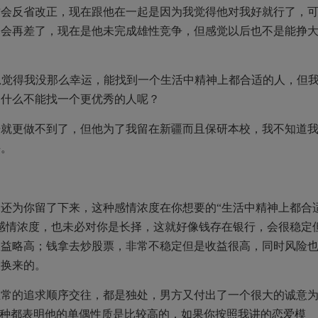
才会反省改正，现在跟他在一起是因为我觉得他对我好就行了，
不会再差了，现在是他未完成雄性竞争，但感觉以后也不是能挣
总觉得我没那么幸运，能找到一个生活中精神上都合适的人，但
为什么不能找一个更优秀的人呢？
开就更做不到了，但他为了我留在新疆而且保研本校，我不知道
手。
还为你留了下来，这种感情浓度在你想要的“生活中精神上都合
感情浓度，也未必对你是长择，这就好像钱存在银行，会很稳定
收益略高；钱拿去炒股票，非常不稳定但是收益很高，同时风险
险换来的。
正常的追求顺序交往，都是独处，男方又付出了一个很大的诚意
种种都表明他的单偶性质是比较高的，如果你按照我讲的恋爱模