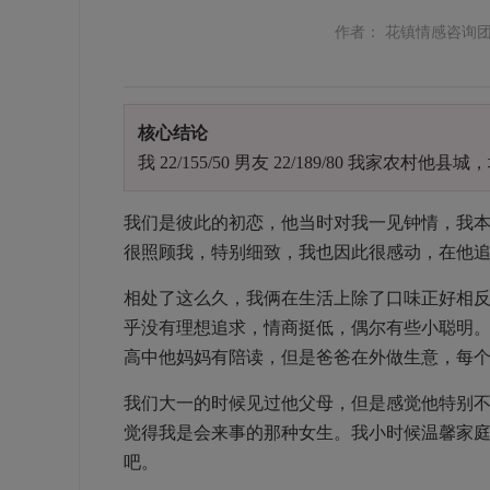
作者： 花镇情感咨询
核心结论
我
22/155/50
男友
22/189/80
我家农村他县城，
我们是彼此的初恋，他当时对我一见钟情，我
很照顾我，特别细致，我也因此很感动，在他
相处了这么久，我俩在生活上除了口味正好相
乎没有理想追求，情商挺低，偶尔有些小聪明
高中他妈妈有陪读，但是爸爸在外做生意，每
我们大一的时候见过他父母，但是感觉他特别
觉得我是会来事的那种女生。我小时候温馨家
吧。