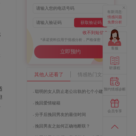
可
有新消息:
大
情感问题
免费分析
获取验证码
收不到短信？
我
*承诺资料仅用于情感分析，严格保密
客服
立即预约
我
听课程
其他人还看了
情感热门文章
适
预约情感诊断
聪明的女人防止老公出轨的七个小建议
但
挽回爱情秘籍
也
会员专享
分手后挽回男友的最佳时间
为
挽回男友之如何正确地断联？