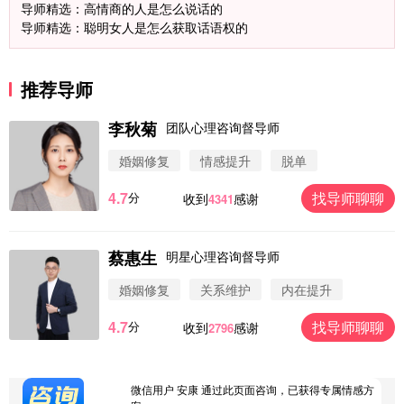
导师精选：高情商的人是怎么说话的
导师精选：聪明女人是怎么获取话语权的
推荐导师
李秋菊
团队心理咨询督导师
婚姻修复
情感提升
脱单
4.7
找导师聊聊
分
收到
感谢
4341
微信用户 圆圈 通过此页面咨询，已获得专属情感方
案
浙江-杭州 183****4847
32分钟前
蔡惠生
明星心理咨询督导师
微信用户 Vnno 通过此页面咨询，已获得专属情感方
案
婚姻修复
关系维护
内在提升
广东-深圳 139****2256
15分钟前
4.7
找导师聊聊
分
收到
感谢
2796
微信用户 大太阳 通过此页面咨询，已获得专属情感
方案
江苏-南京 158****7931
48分钟前
微信用户 安康 通过此页面咨询，已获得专属情感方