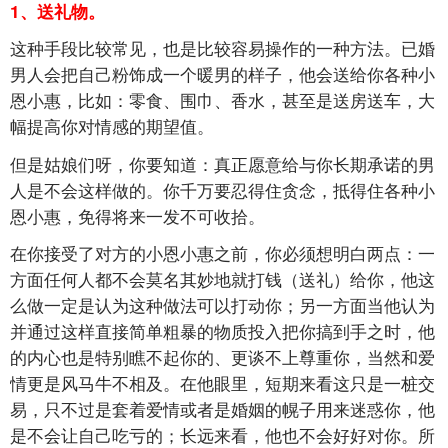
1、送礼物。
这种手段比较常见，也是比较容易操作的一种方法。已婚
男人会把自己粉饰成一个暖男的样子，他会送给你各种小
恩小惠，比如：零食、围巾、香水，甚至是送房送车，大
幅提高你对情感的期望值。
但是姑娘们呀，你要知道：真正愿意给与你长期承诺的男
人是不会这样做的。你千万要忍得住贪念，抵得住各种小
恩小惠，免得将来一发不可收拾。
在你接受了对方的小恩小惠之前，你必须想明白两点：一
方面任何人都不会莫名其妙地就打钱（送礼）给你，他这
么做一定是认为这种做法可以打动你；另一方面当他认为
并通过这样直接简单粗暴的物质投入把你搞到手之时，他
的内心也是特别瞧不起你的、更谈不上尊重你，当然和爱
情更是风马牛不相及。在他眼里，短期来看这只是一桩交
易，只不过是套着爱情或者是婚姻的幌子用来迷惑你，他
是不会让自己吃亏的；长远来看，他也不会好好对你。所