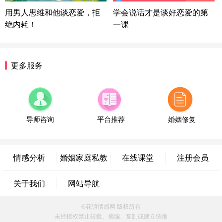
微信用户 逆光下的微笑 通过此页面咨询，已获得专
用男人思维和他谈恋爱，拒
学会说话才是谈好恋爱的第
属情感方案
绝内耗！
一课
湖南-长沙 187****3359
18分钟前
微信用户 超 通过此页面咨询，已获得专属情感方案
福建-厦门 159****4462
53分钟前
更多服务
微信用户 凌乱小羊 通过此页面咨询，已获得专属情
感方案
山东-青岛 138****9975
7分钟前
微信用户 小任性 通过此页面咨询，已获得专属情感
方案
导师咨询
平台推荐
婚姻修复
辽宁-大连 176****2843
39分钟前
微信用户 H-孙志远-上海 通过此页面咨询，已获得专
属情感方案
情感分析
婚姻家庭私教
在线课堂
注册会员
上海-黄浦 135****7601
24分钟前
微信用户 墨笙 通过此页面咨询，已获得专属情感方
关于我们
网站导航
案
江苏-苏州 188****5187
1小时前
©花镇情感网 版权所有
微信用户 谢思明 通过此页面咨询，已获得专属情感
未经授权禁止转载、摘编、复制或建立镜像
方案