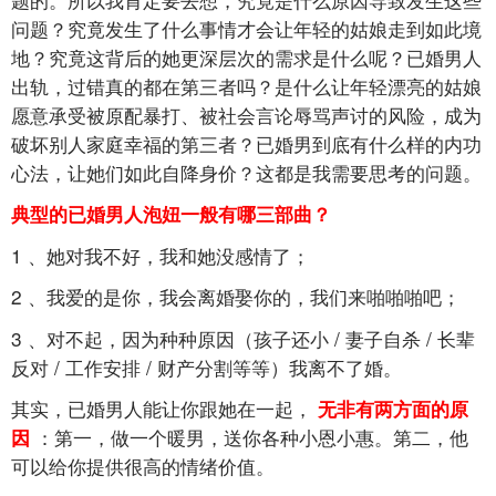
问题？究竟发生了什么事情才会让年轻的姑娘走到如此境
地？究竟这背后的她更深层次的需求是什么呢？已婚男人
出轨，过错真的都在第三者吗？是什么让年轻漂亮的姑娘
愿意承受被原配暴打、被社会言论辱骂声讨的风险，成为
破坏别人家庭幸福的第三者？已婚男到底有什么样的内功
心法，让她们如此自降身价？这都是我需要思考的问题。
典型的已婚男人泡妞一般有哪三部曲？
1
、她对我不好，我和她没感情了；
2
、我爱的是你，我会离婚娶你的，我们来啪啪啪吧；
3
、对不起，因为种种原因（孩子还小
/
妻子自杀
/
长辈
反对
/
工作安排
/
财产分割等等）我离不了婚。
其实，已婚男人能让你跟她在一起，
无非有两方面的原
：第一，做一个暖男，送你各种小恩小惠。第二，他
因
可以给你提供很高的情绪价值。