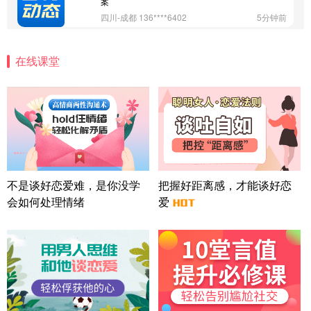
案
四川-成都 136****6402
5分钟前
微信用户 怀拥倾城女 通过此页面咨询，已获得专属
情感方案
在线课堂
北京-朝阳 151****3189
22分钟前
微信用户 巧?媚儿 通过此页面咨询，已获得专属情感
方案
上海-浦东 177****9074
56分钟前
微信用户 Liberty 通过此页面咨询，已获得专属情感
方案
广东-广州 188****5632
12分钟前
微信用户 司马锘 通过此页面咨询，已获得专属情感
不是谈好恋爱难，是你没学
把握好距离感，才能谈好恋
方案
会如何处理情绪
爱
湖北-武汉 135****7410
41分钟前
微信用户 困困魚? 通过此页面咨询，已获得专属情感
方案
陕西-西安 139****6283
3分钟前
微信用户 喜欢下雨天^ 通过此页面咨询，已获得专属
情感方案
浙江-宁波 150****8921
28分钟前