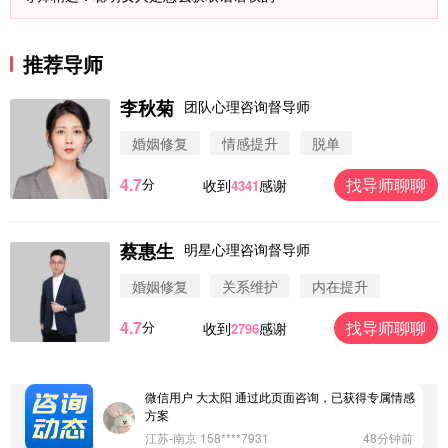
推荐导师
李秋菊
团队心理咨询督导师
婚姻修复
情感提升
脱单
4.7
找导师聊聊
分
收到
感谢
4341
蔡惠生
明星心理咨询督导师
微信用户 圆圈 通过此页面咨询，已获得专属情感方
案
婚姻修复
关系维护
内在提升
浙江-杭州 183****4847
32分钟前
4.7
找导师聊聊
分
收到
感谢
2796
微信用户 Vnno 通过此页面咨询，已获得专属情感方
案
广东-深圳 139****2256
15分钟前
微信用户 大太阳 通过此页面咨询，已获得专属情感
方案
江苏-南京 158****7931
48分钟前