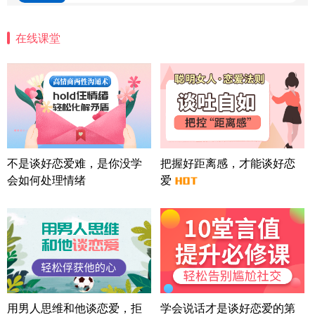
微信用户 安康 通过此页面咨询，已获得专属情感方
案
在线课堂
四川-成都 136****6402
5分钟前
微信用户 怀拥倾城女 通过此页面咨询，已获得专属
情感方案
北京-朝阳 151****3189
22分钟前
微信用户 巧?媚儿 通过此页面咨询，已获得专属情感
方案
上海-浦东 177****9074
56分钟前
微信用户 Liberty 通过此页面咨询，已获得专属情感
不是谈好恋爱难，是你没学
把握好距离感，才能谈好恋
方案
会如何处理情绪
爱
广东-广州 188****5632
12分钟前
微信用户 司马锘 通过此页面咨询，已获得专属情感
方案
湖北-武汉 135****7410
41分钟前
微信用户 困困魚? 通过此页面咨询，已获得专属情感
方案
陕西-西安 139****6283
3分钟前
微信用户 喜欢下雨天^ 通过此页面咨询，已获得专属
用男人思维和他谈恋爱，拒
学会说话才是谈好恋爱的第
情感方案