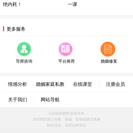
绝内耗！
一课
浙江-宁波 150****8921
28分钟前
微信用户 逆光下的微笑 通过此页面咨询，已获得专
属情感方案
湖南-长沙 187****3359
18分钟前
更多服务
微信用户 超 通过此页面咨询，已获得专属情感方案
福建-厦门 159****4462
53分钟前
微信用户 凌乱小羊 通过此页面咨询，已获得专属情
感方案
导师咨询
平台推荐
婚姻修复
山东-青岛 138****9975
7分钟前
微信用户 小任性 通过此页面咨询，已获得专属情感
方案
情感分析
婚姻家庭私教
在线课堂
注册会员
辽宁-大连 176****2843
39分钟前
微信用户 H-孙志远-上海 通过此页面咨询，已获得专
关于我们
网站导航
属情感方案
上海-黄浦 135****7601
24分钟前
©花镇情感网 版权所有
微信用户 墨笙 通过此页面咨询，已获得专属情感方
未经授权禁止转载、摘编、复制或建立镜像
案
如有违反，追究法律责任
江苏-苏州 188****5187
1小时前