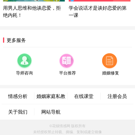
微信用户 喜欢下雨天^ 通过此页面咨询，已获得专属
用男人思维和他谈恋爱，拒
学会说话才是谈好恋爱的第
情感方案
绝内耗！
一课
浙江-宁波 150****8921
28分钟前
微信用户 逆光下的微笑 通过此页面咨询，已获得专
属情感方案
湖南-长沙 187****3359
18分钟前
更多服务
微信用户 超 通过此页面咨询，已获得专属情感方案
福建-厦门 159****4462
53分钟前
微信用户 凌乱小羊 通过此页面咨询，已获得专属情
感方案
导师咨询
平台推荐
婚姻修复
山东-青岛 138****9975
7分钟前
微信用户 小任性 通过此页面咨询，已获得专属情感
方案
情感分析
婚姻家庭私教
在线课堂
注册会员
辽宁-大连 176****2843
39分钟前
微信用户 H-孙志远-上海 通过此页面咨询，已获得专
关于我们
网站导航
属情感方案
上海-黄浦 135****7601
24分钟前
©花镇情感网 版权所有
微信用户 墨笙 通过此页面咨询，已获得专属情感方
未经授权禁止转载、摘编、复制或建立镜像
案