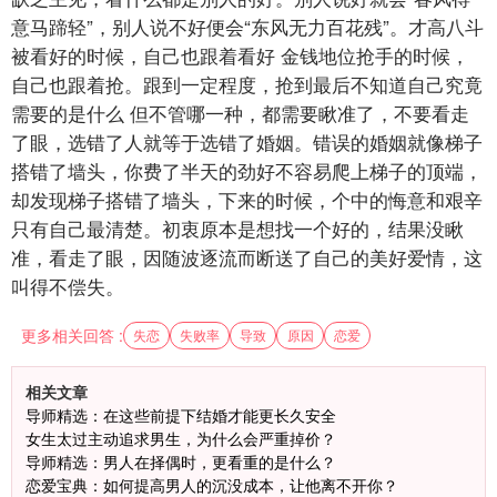
意马蹄轻”，别人说不好便会“东风无力百花残”。才高八斗
被看好的时候，自己也跟着看好
金钱地位抢手的时候，
自己也跟着抢。跟到一定程度，抢到最后不知道自己究竟
需要的是什么
但不管哪一种，都需要瞅准了，不要看走
了眼，选错了人就等于选错了婚姻。错误的婚姻就像梯子
搭错了墙头，你费了半天的劲好不容易爬上梯子的顶端，
却发现梯子搭错了墙头，下来的时候，个中的悔意和艰辛
只有自己最清楚。初衷原本是想找一个好的，结果没瞅
准，看走了眼，因随波逐流而断送了自己的美好爱情，这
叫得不偿失。
更多相关回答 :
失恋
失败率
导致
原因
恋爱
相关文章
导师精选：在这些前提下结婚才能更长久安全
女生太过主动追求男生，为什么会严重掉价？
导师精选：男人在择偶时，更看重的是什么？
恋爱宝典：如何提高男人的沉没成本，让他离不开你？