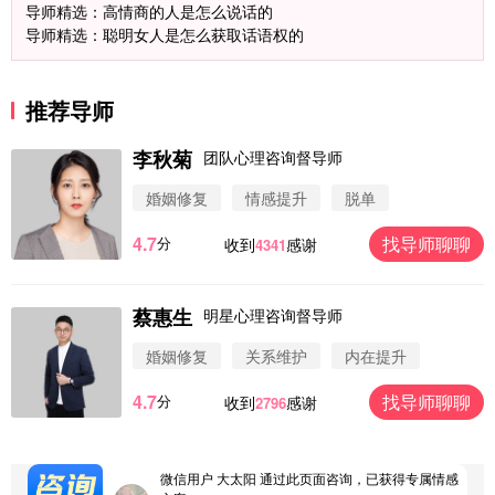
导师精选：高情商的人是怎么说话的
导师精选：聪明女人是怎么获取话语权的
推荐导师
李秋菊
团队心理咨询督导师
婚姻修复
情感提升
脱单
4.7
找导师聊聊
分
收到
感谢
4341
蔡惠生
明星心理咨询督导师
微信用户 圆圈 通过此页面咨询，已获得专属情感方
案
婚姻修复
关系维护
内在提升
浙江-杭州 183****4847
32分钟前
4.7
找导师聊聊
分
收到
感谢
2796
微信用户 Vnno 通过此页面咨询，已获得专属情感方
案
广东-深圳 139****2256
15分钟前
微信用户 大太阳 通过此页面咨询，已获得专属情感