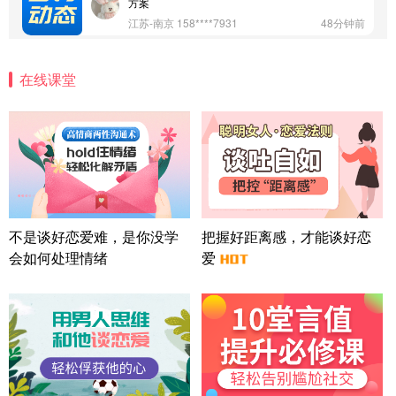
方案
江苏-南京 158****7931
48分钟前
微信用户 安康 通过此页面咨询，已获得专属情感方
案
在线课堂
四川-成都 136****6402
5分钟前
微信用户 怀拥倾城女 通过此页面咨询，已获得专属
情感方案
北京-朝阳 151****3189
22分钟前
微信用户 巧?媚儿 通过此页面咨询，已获得专属情感
方案
上海-浦东 177****9074
56分钟前
微信用户 Liberty 通过此页面咨询，已获得专属情感
不是谈好恋爱难，是你没学
把握好距离感，才能谈好恋
方案
会如何处理情绪
爱
广东-广州 188****5632
12分钟前
微信用户 司马锘 通过此页面咨询，已获得专属情感
方案
湖北-武汉 135****7410
41分钟前
微信用户 困困魚? 通过此页面咨询，已获得专属情感
方案
陕西-西安 139****6283
3分钟前