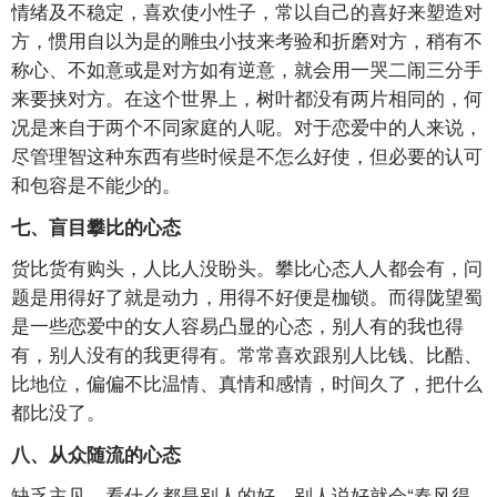
情绪及不稳定，喜欢使小性子，常以自己的喜好来塑造对
方，惯用自以为是的雕虫小技来考验和折磨对方，稍有不
称心、不如意或是对方如有逆意，就会用一哭二闹三分手
来要挟对方。在这个世界上，树叶都没有两片相同的，何
况是来自于两个不同家庭的人呢。对于恋爱中的人来说，
尽管理智这种东西有些时候是不怎么好使，但必要的认可
和包容是不能少的。
七、盲目攀比的心态
货比货有购头，人比人没盼头。攀比心态人人都会有，问
题是用得好了就是动力，用得不好便是枷锁。而得陇望蜀
是一些恋爱中的女人容易凸显的心态，别人有的我也得
有，别人没有的我更得有。常常喜欢跟别人比钱、比酷、
比地位，偏偏不比温情、真情和感情，时间久了，把什么
都比没了。
八、从众随流的心态
缺乏主见，看什么都是别人的好。别人说好就会“春风得