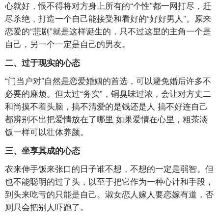
心就好，恨不得将对方身上所有的“个性”都一网打尽，赶
尽杀绝，打造一个自己能接受和看好的“好好男人”。原来
恋爱的“悲剧”就是这样诞生的，只不过这里的主角一个是
自己，另一个一定是自己的男友。
二、过于现实的心态
“门当户对”自然是恋爱婚姻的首选，可以避免婚后许多不
必要的麻烦。但太过“务实”，铜臭味过浓，会让对方丈二
和尚摸不着头脑，搞不清爱的是钱还是人
搞不好连自己
都辨别不出把爱情放在了哪里
如果爱情在心里，粗茶淡
饭一样可以壮体养颜。
三、坐享其成的心态
衣来伸手饭来张口的日子谁不想，不想的一定是弱智。但
也不能聪明的过了头，以至于把它作为一种心计和手段，
到头来吃亏的只能是自己。淑女恋人嫁人要恋嫁有道，否
则只会把别人吓跑了。