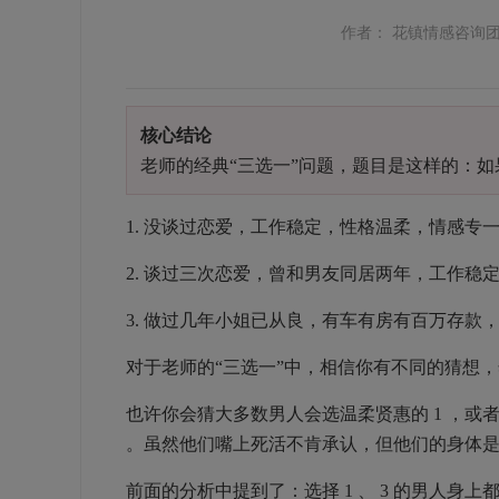
作者： 花镇情感咨询
核心结论
老师的经典“三选一”问题，题目是这样的：
1.
没谈过恋爱，工作稳定，性格温柔，情感专
2.
谈过三次恋爱，曾和男友同居两年，工作稳
3.
做过几年小姐已从良，有车有房有百万存款
对于老师的“三选一”中，相信你有不同的猜想
也许你会猜大多数男人会选温柔贤惠的
1
，或
。虽然他们嘴上死活不肯承认，但他们的身体
前面的分析中提到了：选择
1
、
3
的男人身上