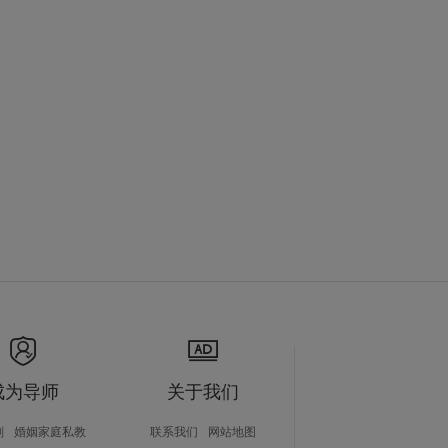
成为导师
关于我们
划
婚姻家庭私教
联系我们
网站地图