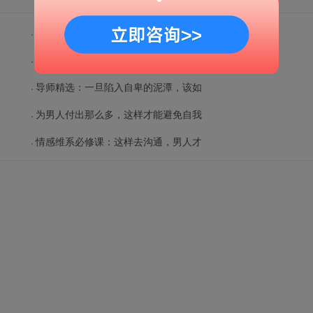
导师精选：聪明女人是怎么获取话语权
让爱情一步步走向深渊的原因，你不得
导师精选：一旦陷入自卑的泥潭，该如
为男人付出那么多，这样才能避免自我
情感维系必修课：这样去沟通，男人才