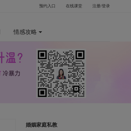
预约入口
在线课堂
注册/登录
例
情感攻略
婚姻家庭私教