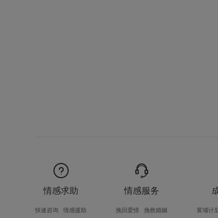
情感求助
情感服务
快速咨询
情感援助
挽回爱情
挽救婚姻
黄埔计