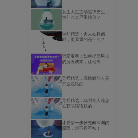
女生太过主动追求男生，
为什么会严重掉价？
导师精选：男人在择偶
时，更看重的是什么？
恋爱宝典：如何提高男人
的沉没成本，让他离...
导师精选：高情商的人是
怎么说话的
导师精选：聪明女人是怎
么获取话语权的
让爱情一步步走向深渊的
原因，你不得不知！