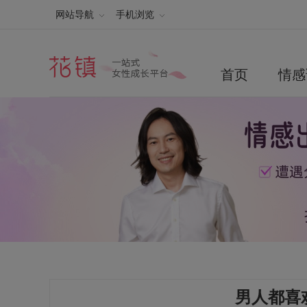
网站导航
手机浏览
首页
情感
男人都喜