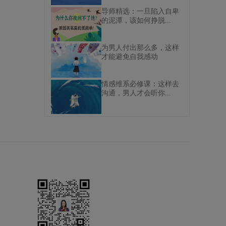
导师精选：一旦陷入自卑
的泥潭，该如何挣脱...
为男人付出那么多，这样
才能避免自我感动
情感维系必修课：这样去
沟通，男人才会听你...