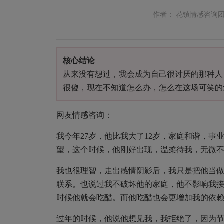
作者： 花镇情感咨询
核心结论
从来没有想过，我会成为自己很讨厌的那种人
很傻，现在不知道怎么办，怎么在这场可笑的
网友情感咨询：
我今年27岁，他比我大了12岁，家庭和谐，
望，这个时候，他刚好出现，温柔待我，无微
我也很理智，走出感情阴影后，我只是把他当
联系。也说过我不破坏他的家庭，他不影响我
时候他就会吃醋。而他吃醋也会更增加我的依
过年的时候，他说他想见我，我拒绝了，因为