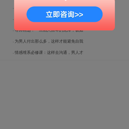
导师精选：聪明女人是怎么获取话语权
让爱情一步步走向深渊的原因，你不得
导师精选：一旦陷入自卑的泥潭，该如
为男人付出那么多，这样才能避免自我
情感维系必修课：这样去沟通，男人才