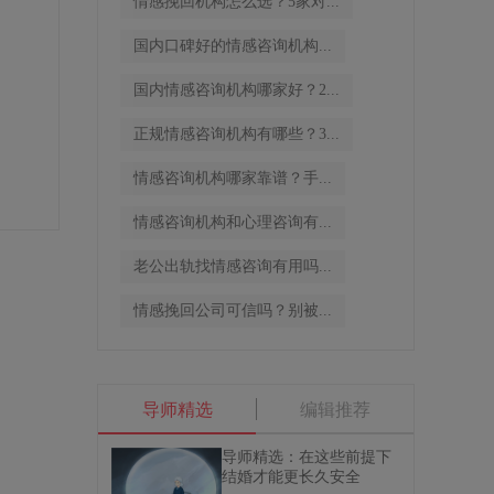
情感挽回机构怎么选？5家对...
国内口碑好的情感咨询机构...
国内情感咨询机构哪家好？2...
正规情感咨询机构有哪些？3...
情感咨询机构哪家靠谱？手...
情感咨询机构和心理咨询有...
老公出轨找情感咨询有用吗...
情感挽回公司可信吗？别被...
导师精选
编辑推荐
导师精选：在这些前提下
结婚才能更长久安全