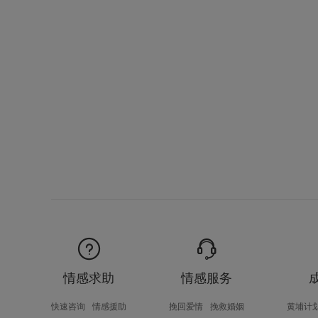
情感求助
情感服务
快速咨询
情感援助
挽回爱情
挽救婚姻
黄埔计