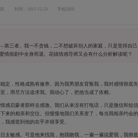
团队
时间：2015-12-23
手机访问
—第三者。我一不贪钱，二不想破坏别人的家庭，只是觉得自己
爱情闹剧中全身而退。花镇情感导师又会有什么分析解读呢？
事业稳定，性格成熟有修养。因为我男朋友背叛我，我对感情彻底
不至，用尽方法追求我。我动心了，把他当成了依赖。
做情感启蒙者那样去感激。我们从来没有打电话，只是微信和短
接下来的相亲和交往。但慢慢地我们关系变了，每当我相亲约会
赖，我感觉到他的在乎并很享受。
节日太敏感。可是他来找我，抱我吻我，一遍一遍说爱我，我彻