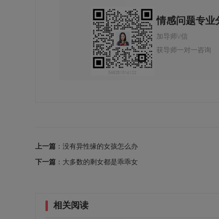
情感问题专业
加导师\/信
获导师一对一咨询
上一篇
：没有异性缘的女孩怎么办
下一篇
：大多数的剩女都是乖乖女
相关阅读