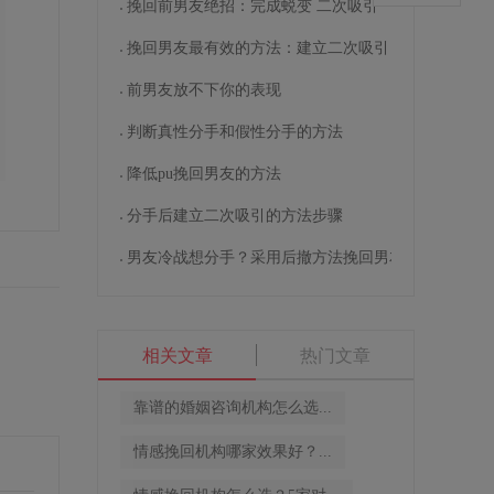
挽回前男友绝招：完成蜕变 二次吸引
挽回男友最有效的方法：建立二次吸引
前男友放不下你的表现
判断真性分手和假性分手的方法
降低pu挽回男友的方法
分手后建立二次吸引的方法步骤
男友冷战想分手？采用后撤方法挽回男友
相关文章
热门文章
靠谱的婚姻咨询机构怎么选...
情感挽回机构哪家效果好？...