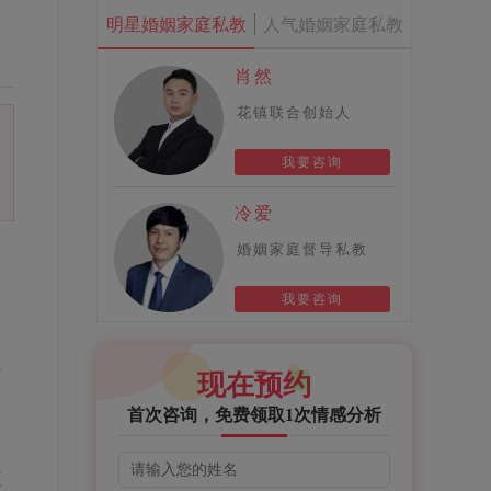
明星婚姻家庭私教
人气婚姻家庭私教
肖然
花镇联合创始人
我要咨询
冷爱
婚姻家庭督导私教
失
我要咨询
信
现在预约
的
首次咨询，免费领取1次情感分析
底