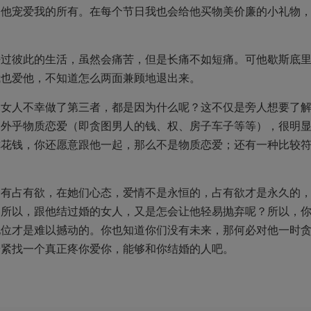
受他宠爱我的所有。在每个节日我也会给他买物美价廉的小礼物
。
好过彼此的生活，虽然会痛苦，但是长痛不如短痛。可他歇斯底
我也爱他，不知道怎么两面兼顾地退出来。
多女人不幸做了第三者，都是因为什么呢？这不仅是旁人想要了
不外乎物质恋爱（即贪图男人的钱、权、房子车子等等），很明
你花钱，你还愿意跟他一起，那么不是物质恋爱；还有一种比较
。
只有占有欲，在她们心态，爱情不是永恒的，占有欲才是永久的
，所以，跟他结过婚的女人，又是怎会让他轻易抛弃呢？所以，
地位才是难以撼动的。你也知道你们没有未来，那何必对他一时
赶紧找一个真正疼你爱你，能够和你结婚的人吧。