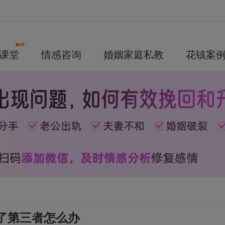
课堂
情感咨询
婚姻家庭私教
花镇案
了第三者怎么办