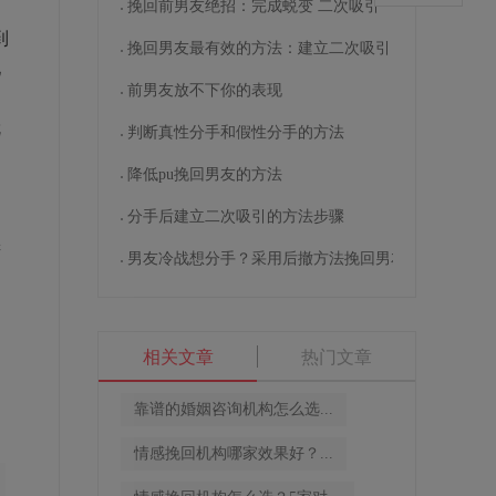
挽回前男友绝招：完成蜕变 二次吸引
到
挽回男友最有效的方法：建立二次吸引
现
前男友放不下你的表现
不
就
判断真性分手和假性分手的方法
降低pu挽回男友的方法
分手后建立二次吸引的方法步骤
若
男友冷战想分手？采用后撤方法挽回男友
了
相关文章
热门文章
靠谱的婚姻咨询机构怎么选...
情感挽回机构哪家效果好？...