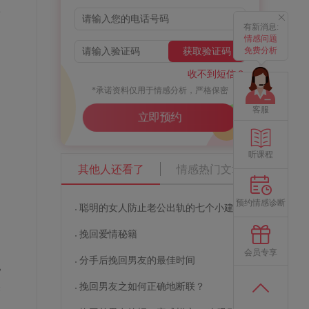
很
有新消息:
情感问题
免费分析
获取验证码
收不到短信？
*承诺资料仅用于情感分析，严格保密
客服
立即预约
听课程
其他人还看了
情感热门文章
预约情感诊断
聪明的女人防止老公出轨的七个小建议
挽回爱情秘籍
会员专享
分手后挽回男友的最佳时间
电
然
挽回男友之如何正确地断联？