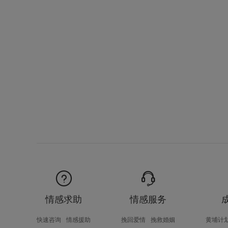
情感求助
情感服务
快速咨询
情感援助
挽回爱情
挽救婚姻
黄埔计