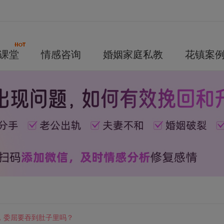
课堂
情感咨询
婚姻家庭私教
花镇案
，委屈要吞到肚子里吗？