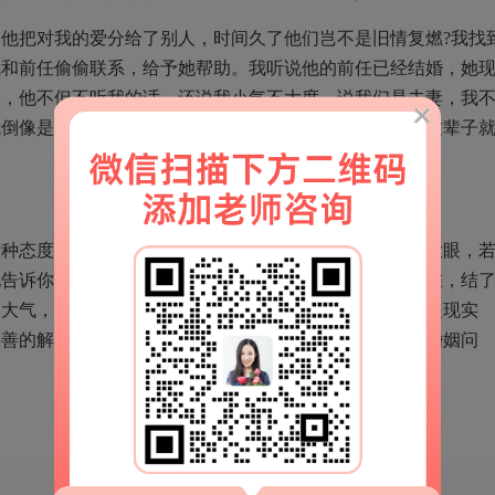
他把对我的爱分给了别人，时间久了他们岂不是旧情复燃?我找
我和前任偷偷联系，给予她帮助。我听说他的前任已经结婚，她
候，他不但不听我的话，还说我小气不大度。说我们是夫妻，我
我倒像是一个外人。这种压力我实在抗不来啊，难不成我这辈子
这种态度对婚姻家庭而言是有一定道理。但只针对婚前睁大眼，
他告诉你和前任分的干干净净，你才同意和他在一起。现在，结
够大气，这样的道理放在那个女人身上都觉得委屈。生活是现实
妥善的解决你们之间的问题，才能更好的解决你们之间的婚姻问