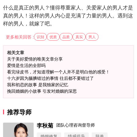
什么是真正的男人？懂得尊重家人、关爱家人的男人才是
真的男人！这样的男人内心是充满了力量的男人。遇到这
样的男人，就嫁了吧。
更多相关回答 :
识别
优质
品质
真实
男人
相关文章
关于美好爱情的唯美文章分享
爱情是生活的全部吗
看完绿皮书，才知道理解一个人并不是明白他的感受！
十六岁因为腼腆错过的事情 往后都不要错过了
我和初恋的故事 是我独家的记忆
挽回婚姻的小故事 引发对婚姻的深思
推荐导师
李秋菊
团队心理咨询督导师
婚姻修复
情感提升
脱单