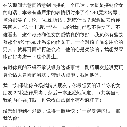
在这期间无意间留意到他接的一个电话，大概是接到侄女
的电话，本来有些严肃的表情顿时来了个180度大转弯，
嘴角都笑了，说：“妞妞听话，想吃什么？叔叔回去给你
买回来。”这个电话让坐在一边的我们都忍不住笑了。不
难看出，这个叔叔和侄女的感情真的很好，我忽然有些羡
慕那个能让他如此温柔的侄女了。一个对孩子温柔用心的
男人，就算再面相再怎么冷，他的心是柔软的，我想我应
该好好考虑一下这个男生。
有时你真的不得不承认缘分这些事情，刚巧朋友起哄要玩
真心话大冒险的游戏，转到我跟他，我问他答。
我：“如果让你在场找情人朋友，你最想要的谁当你的女
朋友？”我故作思考，然后一本正经地问道。（其实当时
我的内心在打鼓，也觉得自己似乎有些疯狂了）
没想到他到不迟疑，说得一脸爽快：“一定要选的话，那
我选你”