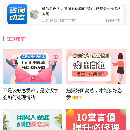
广东-深圳 139****2256
15分钟前
微信用户 大太阳 通过此页面咨询，已获得专属情感
方案
江苏-南京 158****7931
48分钟前
微信用户 安康 通过此页面咨询，已获得专属情感方
案
在线课堂
四川-成都 136****6402
5分钟前
微信用户 怀拥倾城女 通过此页面咨询，已获得专属
情感方案
北京-朝阳 151****3189
22分钟前
微信用户 巧?媚儿 通过此页面咨询，已获得专属情感
方案
上海-浦东 177****9074
56分钟前
微信用户 Liberty 通过此页面咨询，已获得专属情感
不是谈好恋爱难，是你没学
把握好距离感，才能谈好恋
方案
会如何处理情绪
爱
广东-广州 188****5632
12分钟前
微信用户 司马锘 通过此页面咨询，已获得专属情感
方案
湖北-武汉 135****7410
41分钟前
微信用户 困困魚? 通过此页面咨询，已获得专属情感