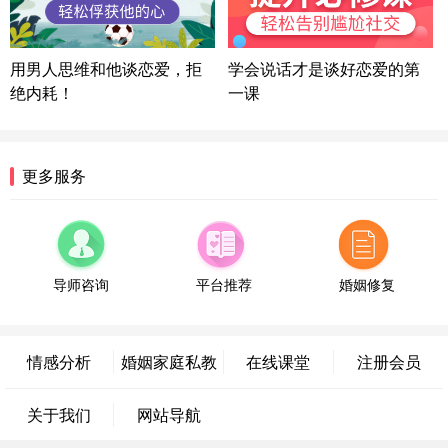
方案
陕西-西安 139****6283
3分钟前
微信用户 喜欢下雨天^ 通过此页面咨询，已获得专属
用男人思维和他谈恋爱，拒
学会说话才是谈好恋爱的第
情感方案
绝内耗！
一课
浙江-宁波 150****8921
28分钟前
微信用户 逆光下的微笑 通过此页面咨询，已获得专
属情感方案
湖南-长沙 187****3359
18分钟前
更多服务
微信用户 超 通过此页面咨询，已获得专属情感方案
福建-厦门 159****4462
53分钟前
微信用户 凌乱小羊 通过此页面咨询，已获得专属情
感方案
导师咨询
平台推荐
婚姻修复
山东-青岛 138****9975
7分钟前
微信用户 小任性 通过此页面咨询，已获得专属情感
方案
情感分析
婚姻家庭私教
在线课堂
注册会员
辽宁-大连 176****2843
39分钟前
微信用户 H-孙志远-上海 通过此页面咨询，已获得专
关于我们
网站导航
属情感方案
上海-黄浦 135****7601
24分钟前