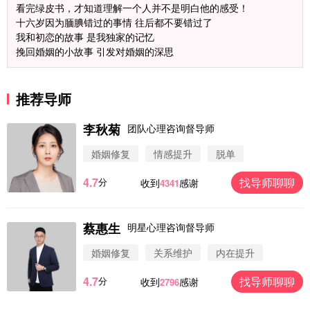
看完绿皮书，才知道理解一个人并不是明白他的感受！
十六岁因为腼腆错过的事情 往后都不要错过了
我和初恋的故事 是我独家的记忆
挽回婚姻的小故事 引发对婚姻的深思
推荐导师
李秋菊
团队心理咨询督导师
婚姻修复
情感提升
脱单
4.7
找导师聊聊
分
收到
感谢
4341
蔡惠生
明星心理咨询督导师
微信用户 圆圈 通过此页面咨询，已获得专属情感方
案
婚姻修复
关系维护
内在提升
浙江-杭州 183****4847
32分钟前
4.7
找导师聊聊
分
收到
感谢
2796
微信用户 Vnno 通过此页面咨询，已获得专属情感方
案