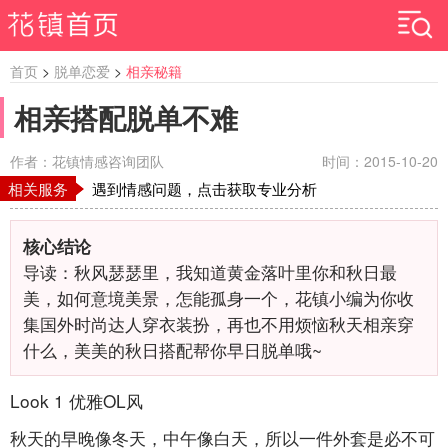
首页
>
脱单恋爱
>
相亲秘籍
相亲搭配脱单不难
作者：花镇情感咨询团队
时间：2015-10-20
相关服务
遇到情感问题，点击获取专业分析
核心结论
导读：秋风瑟瑟里，我知道黄金落叶里你和秋日最
美，如何意境美景，怎能孤身一个，花镇小编为你收
集国外时尚达人穿衣装扮，再也不用烦恼秋天相亲穿
什么，美美的秋日搭配帮你早日脱单哦~
Look 1 优雅OL风
秋天的早晚像冬天，中午像白天，所以一件外套是必不可