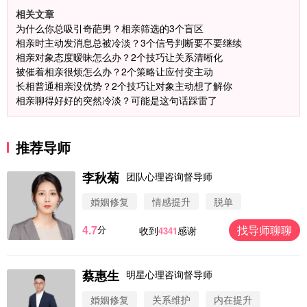
相关文章
为什么你总吸引奇葩男？相亲筛选的3个盲区
相亲时主动发消息总被冷淡？3个信号判断要不要继续
相亲对象态度暧昧怎么办？2个技巧让关系清晰化
被催着相亲很烦怎么办？2个策略让应付变主动
长相普通相亲没优势？2个技巧让对象主动想了解你
相亲聊得好好的突然冷淡？可能是这句话踩雷了
推荐导师
李秋菊
团队心理咨询督导师
婚姻修复
情感提升
脱单
4.7
找导师聊聊
分
收到
感谢
4341
蔡惠生
明星心理咨询督导师
微信用户 圆圈 通过此页面咨询，已获得专属情感方
案
婚姻修复
关系维护
内在提升