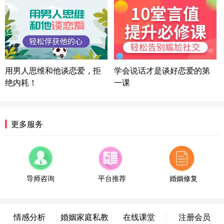
方案
湖北-武汉 135****7410
41分钟前
微信用户 困困魚? 通过此页面咨询，已获得专属情感
方案
陕西-西安 139****6283
3分钟前
微信用户 喜欢下雨天^ 通过此页面咨询，已获得专属
用男人思维和他谈恋爱，拒
学会说话才是谈好恋爱的第
情感方案
绝内耗！
一课
浙江-宁波 150****8921
28分钟前
微信用户 逆光下的微笑 通过此页面咨询，已获得专
属情感方案
湖南-长沙 187****3359
18分钟前
更多服务
微信用户 超 通过此页面咨询，已获得专属情感方案
福建-厦门 159****4462
53分钟前
微信用户 凌乱小羊 通过此页面咨询，已获得专属情
感方案
导师咨询
平台推荐
婚姻修复
山东-青岛 138****9975
7分钟前
微信用户 小任性 通过此页面咨询，已获得专属情感
方案
情感分析
婚姻家庭私教
在线课堂
注册会员
辽宁-大连 176****2843
39分钟前