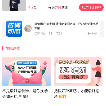
浙江-杭州 183****4847
32分钟前
4.7
找导师聊聊
分
收到
感谢
2796
微信用户 Vnno 通过此页面咨询，已获得专属情感方
案
广东-深圳 139****2256
15分钟前
微信用户 大太阳 通过此页面咨询，已获得专属情感
方案
江苏-南京 158****7931
48分钟前
微信用户 安康 通过此页面咨询，已获得专属情感方
案
在线课堂
四川-成都 136****6402
5分钟前
微信用户 怀拥倾城女 通过此页面咨询，已获得专属
情感方案
北京-朝阳 151****3189
22分钟前
微信用户 巧?媚儿 通过此页面咨询，已获得专属情感
方案
上海-浦东 177****9074
56分钟前
微信用户 Liberty 通过此页面咨询，已获得专属情感
不是谈好恋爱难，是你没学
把握好距离感，才能谈好恋
方案
会如何处理情绪
爱
广东-广州 188****5632
12分钟前
微信用户 司马锘 通过此页面咨询，已获得专属情感