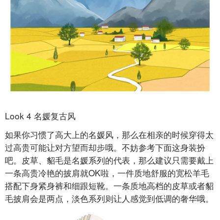
Look 4 名媛复古风
如果你习惯了高大上的名媛风，那么在相亲的时候穿得太
过高贵可能让对方望而却步哦。不妨参考下面这身装扮
吧。皮草、貂毛是名媛系列的代表，那么建议只需要戴上
一条高贵冷艳的披肩就OK啦，一件质地舒服的宽松羊毛
搭配下身紧身裤和细跟短靴。一条质地高档的皮草或者貂
毛披肩会是两点，淡色系列则让人感觉到低调的奢华哦。