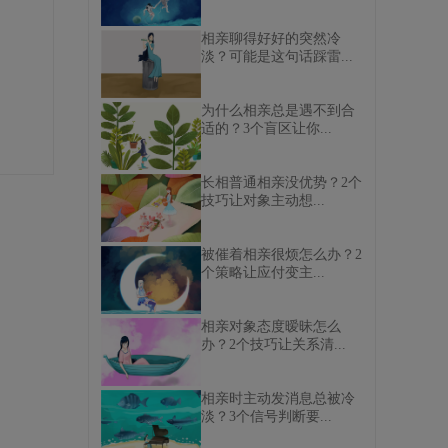
相亲聊得好好的突然冷
淡？可能是这句话踩雷...
为什么相亲总是遇不到合
适的？3个盲区让你...
长相普通相亲没优势？2个
技巧让对象主动想...
被催着相亲很烦怎么办？2
个策略让应付变主...
相亲对象态度暧昧怎么
办？2个技巧让关系清...
相亲时主动发消息总被冷
淡？3个信号判断要...