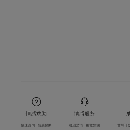
情感求助
情感服务
快速咨询
情感援助
挽回爱情
挽救婚姻
黄埔计