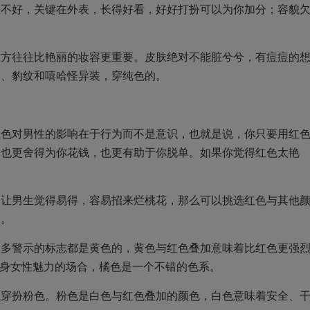
好不好，关键在外表，长得好看，好好打扮可以为你加分；容貌
大方往往比艳丽的妆容更重要。皮肤绝对不能脏兮兮，有痘痘的
露、豹纹和嘻哈怪异装，穿纯色的。
红色对男性的影响在于行为而不是意识，也就是说，你只要用红
，也更舍得为你花钱，也更有助于你脱单。如果你觉得红色太艳
会让男生觉得易得，容易招来烂桃花，那么可以挑选红色与其他
果。
大多警示的标志都是黄色的，黄色与红色叠加意味着比红色更强
自身女性魅力的场合，橘色是一个不错的色系。
以穿扮粉色。粉色是白色与红色叠加的颜色，白色意味着安全、