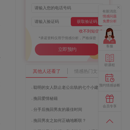
欠
有新消息:
情感问题
免费分析
获取验证码
想
收不到短信？
*承诺资料仅用于情感分析，严格保密
客服
立即预约
色
听课程
其他人还看了
情感热门文章
颜
预约情感诊断
聪明的女人防止老公出轨的七个小建议
挽回爱情秘籍
烈
会员专享
分手后挽回男友的最佳时间
挽回男友之如何正确地断联？
干