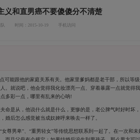
主义和直男癌不要傻傻分不清楚
团队
时间：2015-10-19
手机访问
一点可能跟他的家庭关系有关。他家里爹妈都是老干部，所以等级
的人。就说吧，他会觉得我化妆漂亮一点、穿着暴露一点就觉得
点多彩一点，哪里有乱来的心呐!
唯夫命是从，他说什么就是什么，更惨的是，老公脾气时好时坏
主，婚后怎么感觉被当成奴婢呼来唤去一样了。
“女尊男卑”、“重男轻女”等传统思想联系到一起了。在一次和未
子，而且父母有个规定：如果结婚后没生到男孩子，那么男方可