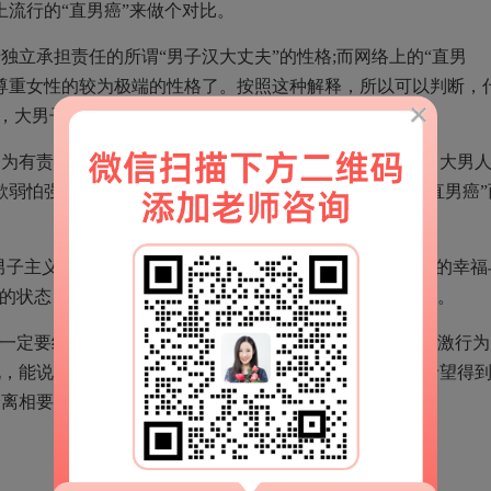
上流行的“直男癌”来做个对比。
立承担责任的所谓“男子汉大丈夫”的性格;而网络上的“直男
尊重女性的较为极端的性格了。按照这种解释，所以可以判断，
说，大男子主义可以接受，直男癌则是要不得的。
因为有责任、有担当，强大的保护欲会让女生很有安全感，大男
欺弱怕强”的小心思，所以欺负女人的我们一般都管他叫“直男癌”
大男子主义”对于女性的婚姻道路来说尤为重要。对以后婚姻的幸福
”的状态，因为过度的自我，导致婚后另一方伴侣压力很大。
前一定要给他留面子，以防因为你损伤他的颜面做出什么过激行为
说，能说得多明白多明白，让他知道你的理解、尊重，也希望得
分离相要挟了。