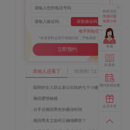
有新消息:
情感问题
免费分析
获取验证码
收不到短信？
*承诺资料仅用于情感分析，严格保密
客服
立即预约
听课程
其他人还看了
情感热门文章
预约情感诊断
聪明的女人防止老公出轨的七个小建议
挽回爱情秘籍
会员专享
分手后挽回男友的最佳时间
挽回男友之如何正确地断联？