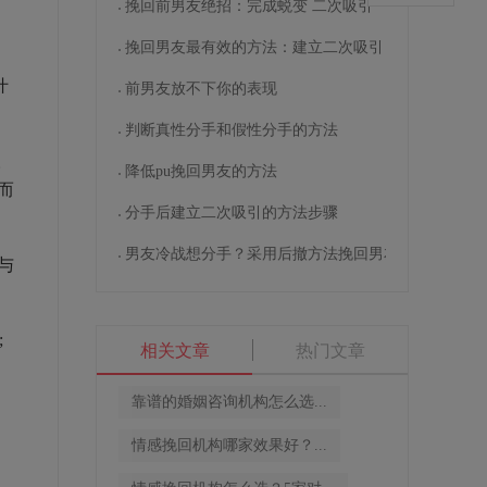
挽回前男友绝招：完成蜕变 二次吸引
挽回男友最有效的方法：建立二次吸引
什
前男友放不下你的表现
判断真性分手和假性分手的方法
人
降低pu挽回男友的方法
而
分手后建立二次吸引的方法步骤
男友冷战想分手？采用后撤方法挽回男友
与
;
相关文章
热门文章
到
靠谱的婚姻咨询机构怎么选...
情感挽回机构哪家效果好？...