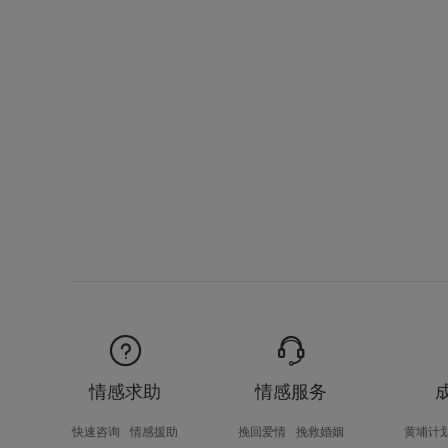
情感求助
情感服务
快速咨询
情感援助
挽回爱情
挽救婚姻
黄埔计