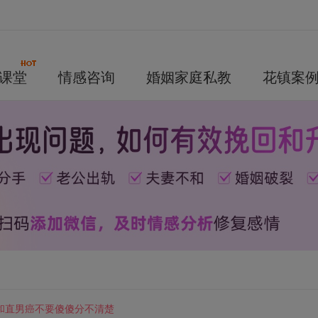
课堂
情感咨询
婚姻家庭私教
花镇案
和直男癌不要傻傻分不清楚