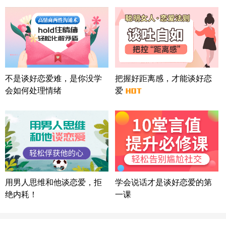
微信用户 怀拥倾城女 通过此页面咨询，已获得专属
情感方案
北京-朝阳 151****3189
22分钟前
微信用户 巧?媚儿 通过此页面咨询，已获得专属情感
方案
上海-浦东 177****9074
56分钟前
微信用户 Liberty 通过此页面咨询，已获得专属情感
不是谈好恋爱难，是你没学
把握好距离感，才能谈好恋
方案
会如何处理情绪
爱
广东-广州 188****5632
12分钟前
微信用户 司马锘 通过此页面咨询，已获得专属情感
方案
湖北-武汉 135****7410
41分钟前
微信用户 困困魚? 通过此页面咨询，已获得专属情感
方案
陕西-西安 139****6283
3分钟前
微信用户 喜欢下雨天^ 通过此页面咨询，已获得专属
用男人思维和他谈恋爱，拒
学会说话才是谈好恋爱的第
情感方案
绝内耗！
一课
浙江-宁波 150****8921
28分钟前
微信用户 逆光下的微笑 通过此页面咨询，已获得专
属情感方案