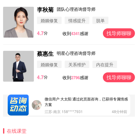
李秋菊
团队心理咨询督导师
婚姻修复
情感提升
脱单
4.7
找导师聊聊
分
收到
感谢
4341
蔡惠生
明星心理咨询督导师
微信用户 圆圈 通过此页面咨询，已获得专属情感方
案
婚姻修复
关系维护
内在提升
浙江-杭州 183****4847
32分钟前
4.7
找导师聊聊
分
收到
感谢
2796
微信用户 Vnno 通过此页面咨询，已获得专属情感方
案
广东-深圳 139****2256
15分钟前
微信用户 大太阳 通过此页面咨询，已获得专属情感
方案
江苏-南京 158****7931
48分钟前
微信用户 安康 通过此页面咨询，已获得专属情感方
案
在线课堂
四川-成都 136****6402
5分钟前