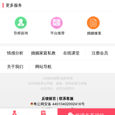
湖南-长沙 187****3359
18分钟前
更多服务
微信用户 超 通过此页面咨询，已获得专属情感方案
福建-厦门 159****4462
53分钟前
微信用户 凌乱小羊 通过此页面咨询，已获得专属情
感方案
导师咨询
平台推荐
婚姻修复
山东-青岛 138****9975
7分钟前
微信用户 小任性 通过此页面咨询，已获得专属情感
方案
情感分析
婚姻家庭私教
在线课堂
注册会员
辽宁-大连 176****2843
39分钟前
微信用户 H-孙志远-上海 通过此页面咨询，已获得专
关于我们
网站导航
属情感方案
上海-黄浦 135****7601
24分钟前
©花镇情感网 版权所有
微信用户 墨笙 通过此页面咨询，已获得专属情感方
未经授权禁止转载、摘编、复制或建立镜像
案
如有违反，追究法律责任
江苏-苏州 188****5187
1小时前
微信用户 谢思明 通过此页面咨询，已获得专属情感
反馈留言
|
联系客服
方案
粤公网安备 44010402002416号
广东-佛山 139****6034
16分钟前
粤ICP备16060296号
微信用户 静默 通过此页面咨询，已获得专属情感方