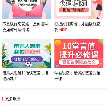
微信用户 巧?媚儿 通过此页面咨询，已获得专属情感
方案
上海-浦东 177****9074
56分钟前
微信用户 Liberty 通过此页面咨询，已获得专属情感
不是谈好恋爱难，是你没学
把握好距离感，才能谈好恋
方案
会如何处理情绪
爱
广东-广州 188****5632
12分钟前
微信用户 司马锘 通过此页面咨询，已获得专属情感
方案
湖北-武汉 135****7410
41分钟前
微信用户 困困魚? 通过此页面咨询，已获得专属情感
方案
陕西-西安 139****6283
3分钟前
微信用户 喜欢下雨天^ 通过此页面咨询，已获得专属
用男人思维和他谈恋爱，拒
学会说话才是谈好恋爱的第
情感方案
绝内耗！
一课
浙江-宁波 150****8921
28分钟前
微信用户 逆光下的微笑 通过此页面咨询，已获得专
属情感方案
湖南-长沙 187****3359
18分钟前
更多服务
微信用户 超 通过此页面咨询，已获得专属情感方案