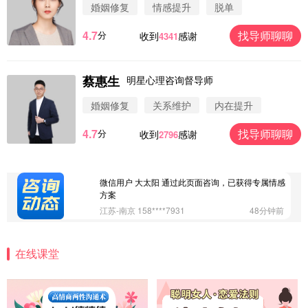
婚姻修复
情感提升
脱单
4.7
找导师聊聊
分
收到
感谢
4341
蔡惠生
明星心理咨询督导师
微信用户 圆圈 通过此页面咨询，已获得专属情感方
案
婚姻修复
关系维护
内在提升
浙江-杭州 183****4847
32分钟前
4.7
找导师聊聊
分
收到
感谢
2796
微信用户 Vnno 通过此页面咨询，已获得专属情感方
案
广东-深圳 139****2256
15分钟前
微信用户 大太阳 通过此页面咨询，已获得专属情感
方案
江苏-南京 158****7931
48分钟前
微信用户 安康 通过此页面咨询，已获得专属情感方
案
在线课堂
四川-成都 136****6402
5分钟前
微信用户 怀拥倾城女 通过此页面咨询，已获得专属
情感方案
北京-朝阳 151****3189
22分钟前