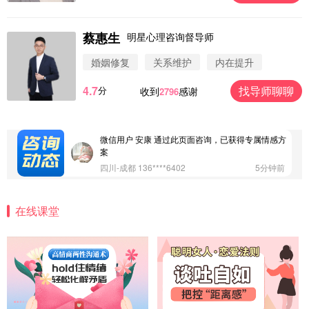
案
浙江-杭州 183****4847
32分钟前
蔡惠生
明星心理咨询督导师
微信用户 Vnno 通过此页面咨询，已获得专属情感方
案
婚姻修复
关系维护
内在提升
广东-深圳 139****2256
15分钟前
4.7
找导师聊聊
分
收到
感谢
2796
微信用户 大太阳 通过此页面咨询，已获得专属情感
方案
江苏-南京 158****7931
48分钟前
微信用户 安康 通过此页面咨询，已获得专属情感方
案
四川-成都 136****6402
5分钟前
微信用户 怀拥倾城女 通过此页面咨询，已获得专属
情感方案
在线课堂
北京-朝阳 151****3189
22分钟前
微信用户 巧?媚儿 通过此页面咨询，已获得专属情感
方案
上海-浦东 177****9074
56分钟前
微信用户 Liberty 通过此页面咨询，已获得专属情感
方案
广东-广州 188****5632
12分钟前