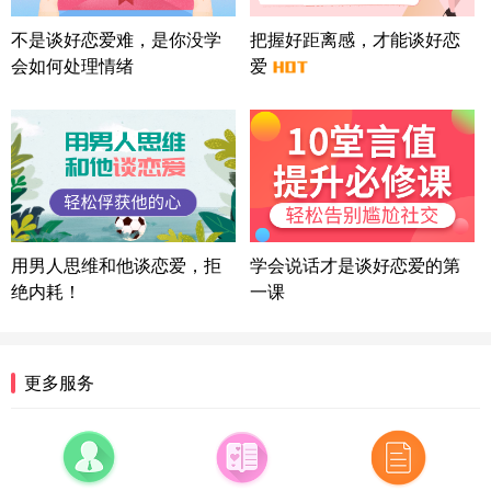
微信用户 司马锘 通过此页面咨询，已获得专属情感
不是谈好恋爱难，是你没学
把握好距离感，才能谈好恋
方案
会如何处理情绪
爱
湖北-武汉 135****7410
41分钟前
微信用户 困困魚? 通过此页面咨询，已获得专属情感
方案
陕西-西安 139****6283
3分钟前
微信用户 喜欢下雨天^ 通过此页面咨询，已获得专属
情感方案
浙江-宁波 150****8921
28分钟前
微信用户 逆光下的微笑 通过此页面咨询，已获得专
用男人思维和他谈恋爱，拒
学会说话才是谈好恋爱的第
属情感方案
绝内耗！
一课
湖南-长沙 187****3359
18分钟前
微信用户 超 通过此页面咨询，已获得专属情感方案
福建-厦门 159****4462
53分钟前
更多服务
微信用户 凌乱小羊 通过此页面咨询，已获得专属情
感方案
山东-青岛 138****9975
7分钟前
微信用户 小任性 通过此页面咨询，已获得专属情感