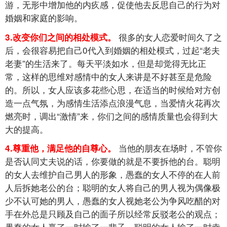
游，无形中增加他的内疚感，促使他去反思自己的行为对
婚姻和家庭的影响。
很多的女人恋爱时间久了之
3.改变你们之间的相处模式。
后，会很容易把自己0代入到婚姻的相处模式，过起“老夫
老妻”的生活来了。每天平淡如水，但是却觉得无比正
常，这样的思维对感情中的女人来讲是不好甚至是危险
的。所以，女人应该多花些心思，在适当的时候给对方创
造一点气氛，为感情生活添点浪漫气息，当爱情火花再次
燃亮时，调出“激情”来，你们之间的感情质量也会得到大
大的提高。
当他的朋友在场时，不管你
4.尊重他，满足他的自尊心。
是否认同丈夫说的话，你要做的就是不要拆他的台。聪明
的女人去维护自己男人的形象，愚蠢的女人不停的在人前
人后拆她老公的台；聪明的女人将自己的男人视为偶像极
少不认可她的男人，愚蠢的女人视她老公为争风吃醋的对
手在外总是只顾及自己的面子所以经常反驳老公的观点；
愚蠢的女人赢了一时输了一辈子，聪明的女人输了一时幸