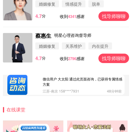
婚姻修复
情感提升
脱单
4.7
找导师聊聊
分
收到
感谢
4341
蔡惠生
明星心理咨询督导师
微信用户 圆圈 通过此页面咨询，已获得专属情感方
案
婚姻修复
关系维护
内在提升
浙江-杭州 183****4847
32分钟前
4.7
找导师聊聊
分
收到
感谢
2796
微信用户 Vnno 通过此页面咨询，已获得专属情感方
案
广东-深圳 139****2256
15分钟前
微信用户 大太阳 通过此页面咨询，已获得专属情感
方案
江苏-南京 158****7931
48分钟前
微信用户 安康 通过此页面咨询，已获得专属情感方
案
在线课堂
四川-成都 136****6402
5分钟前
微信用户 怀拥倾城女 通过此页面咨询，已获得专属
情感方案
北京-朝阳 151****3189
22分钟前