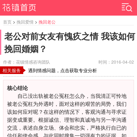
首页
>
挽回爱情
>
挽回老公
老公对前女友有愧疚之情 我该如何
挽回婚姻？
作者：花镇情感咨询团队
时间：2016-04-02
相关服务
遇到情感问题，点击获取专业分析
核心结论
自己没出轨被老公冤枉怎么办，当我清正可怜地
被老公冤枉为外遇时，面对这样的艰苦的局势，我们
该如何应对呢？在这样的情况下，客观沟通与寻求证
据变成重要。根据诚信、理智和真诚地与另一半沟通
交流，表述自身立场、体会和忠实，严格执行自已的
信任和使命感。与此同时搜集一切强有力的证据，如