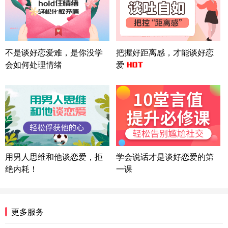
微信用户 巧?媚儿 通过此页面咨询，已获得专属情感
方案
上海-浦东 177****9074
56分钟前
微信用户 Liberty 通过此页面咨询，已获得专属情感
不是谈好恋爱难，是你没学
把握好距离感，才能谈好恋
方案
会如何处理情绪
爱
广东-广州 188****5632
12分钟前
微信用户 司马锘 通过此页面咨询，已获得专属情感
方案
湖北-武汉 135****7410
41分钟前
微信用户 困困魚? 通过此页面咨询，已获得专属情感
方案
陕西-西安 139****6283
3分钟前
微信用户 喜欢下雨天^ 通过此页面咨询，已获得专属
用男人思维和他谈恋爱，拒
学会说话才是谈好恋爱的第
情感方案
绝内耗！
一课
浙江-宁波 150****8921
28分钟前
微信用户 逆光下的微笑 通过此页面咨询，已获得专
属情感方案
湖南-长沙 187****3359
18分钟前
更多服务
微信用户 超 通过此页面咨询，已获得专属情感方案