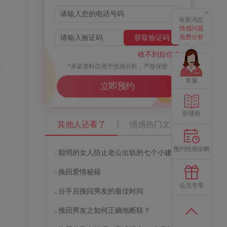
对
有新消息:
情感问题
免费分析
获取验证码
收不到短信？
外
*承诺资料仅用于情感分析，严格保密
的
客服
立即预约
听课程
其他人还看了
情感热门文章
要
起
预约情感诊断
聪明的女人防止老公出轨的七个小建议
挽回爱情秘籍
会员专享
分手后挽回男友的最佳时间
一
挽回男友之如何正确地断联？
回