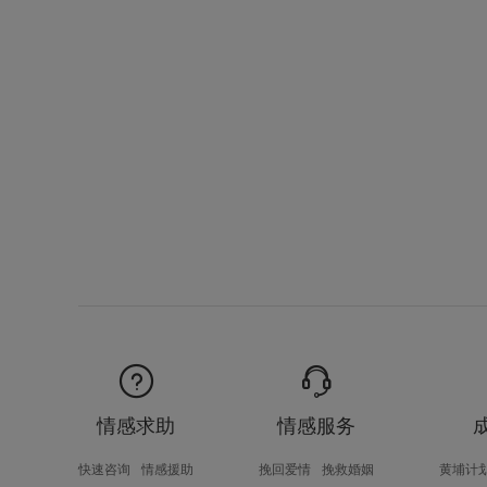
情感求助
情感服务
快速咨询
情感援助
挽回爱情
挽救婚姻
黄埔计