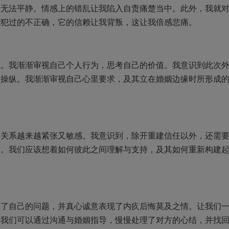
法平静。情感上的错乱让我陷入自责痛楚当中。此外，我就
我犯过的不正确，它的信赖让我背叛，这让我倍感悲痛。
我渐渐审视自己个人行为，思考自己的价值。我意识到此次
力操纵。我渐渐审视自己心里要求，及其立在婚姻边缘时所形成
系越来越紧张又敏感。我意识到，除开重建信任以外，还需
案。我们应该想着如何彼此之间理解与支持，及其如何重新构建
自己的问题，并真心诚意表现了内疚后悔莫及之情。让我们
。我们可以通过沟通与婚姻指导，慢慢处理了对方的心结，并找