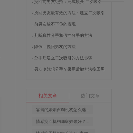
挽回前男友绝招：完成蜕变 二次吸引
挽回男友最有效的方法：建立二次吸引
前男友放不下你的表现
于
为
判断真性分手和假性分手的方法
降低pu挽回男友的方法
此
分手后建立二次吸引的方法步骤
间
男友冷战想分手？采用后撤方法挽回男友
相关文章
热门文章
靠谱的婚姻咨询机构怎么选...
情感挽回机构哪家效果好？...