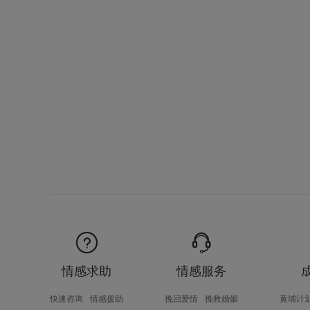
情感求助
情感服务
快速咨询
情感援助
挽回爱情
挽救婚姻
黄埔计