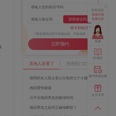
有新消息:
为
情感问题
条
免费分析
获取验证码
收不到短信？
*承诺资料仅用于情感分析，严格保密
客服
立即预约
车
，
听课程
物
其他人还看了
情感热门文章
预约情感诊断
聪明的女人防止老公出轨的七个小建议
老
于
挽回爱情秘籍
会员专享
分手后挽回男友的最佳时间
挽回男友之如何正确地断联？