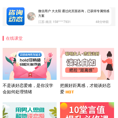
广东-深圳 139****2256
15分钟前
微信用户 大太阳 通过此页面咨询，已获得专属情感
方案
江苏-南京 158****7931
48分钟前
微信用户 安康 通过此页面咨询，已获得专属情感方
案
在线课堂
四川-成都 136****6402
5分钟前
微信用户 怀拥倾城女 通过此页面咨询，已获得专属
情感方案
北京-朝阳 151****3189
22分钟前
微信用户 巧?媚儿 通过此页面咨询，已获得专属情感
方案
上海-浦东 177****9074
56分钟前
微信用户 Liberty 通过此页面咨询，已获得专属情感
不是谈好恋爱难，是你没学
把握好距离感，才能谈好恋
方案
会如何处理情绪
爱
广东-广州 188****5632
12分钟前
微信用户 司马锘 通过此页面咨询，已获得专属情感
方案
湖北-武汉 135****7410
41分钟前