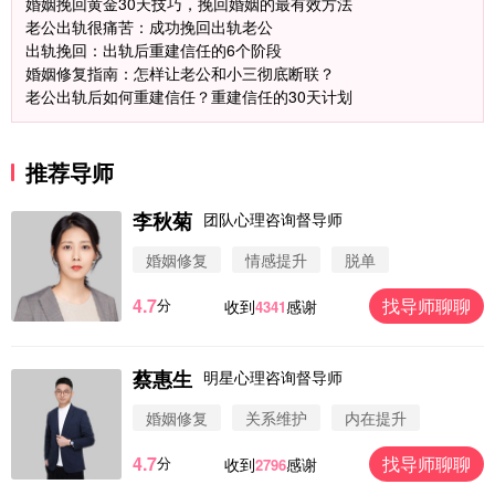
婚姻挽回黄金30天技巧，挽回婚姻的最有效方法
老公出轨很痛苦：成功挽回出轨老公
出轨挽回：出轨后重建信任的6个阶段
婚姻修复指南：怎样让老公和小三彻底断联？
老公出轨后如何重建信任？重建信任的30天计划
推荐导师
李秋菊
团队心理咨询督导师
婚姻修复
情感提升
脱单
4.7
找导师聊聊
分
收到
感谢
4341
蔡惠生
明星心理咨询督导师
微信用户 圆圈 通过此页面咨询，已获得专属情感方
案
婚姻修复
关系维护
内在提升
浙江-杭州 183****4847
32分钟前
4.7
找导师聊聊
分
收到
感谢
2796
微信用户 Vnno 通过此页面咨询，已获得专属情感方
案