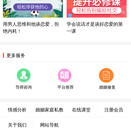
微信用户 困困魚? 通过此页面咨询，已获得专属情感
方案
陕西-西安 139****6283
3分钟前
微信用户 喜欢下雨天^ 通过此页面咨询，已获得专属
用男人思维和他谈恋爱，拒
学会说话才是谈好恋爱的第
情感方案
绝内耗！
一课
浙江-宁波 150****8921
28分钟前
微信用户 逆光下的微笑 通过此页面咨询，已获得专
属情感方案
湖南-长沙 187****3359
18分钟前
更多服务
微信用户 超 通过此页面咨询，已获得专属情感方案
福建-厦门 159****4462
53分钟前
微信用户 凌乱小羊 通过此页面咨询，已获得专属情
感方案
导师咨询
平台推荐
婚姻修复
山东-青岛 138****9975
7分钟前
微信用户 小任性 通过此页面咨询，已获得专属情感
方案
情感分析
婚姻家庭私教
在线课堂
注册会员
辽宁-大连 176****2843
39分钟前
微信用户 H-孙志远-上海 通过此页面咨询，已获得专
关于我们
网站导航
属情感方案