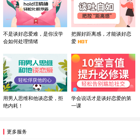
北京-朝阳 151****3189
22分钟前
微信用户 巧?媚儿 通过此页面咨询，已获得专属情感
方案
上海-浦东 177****9074
56分钟前
微信用户 Liberty 通过此页面咨询，已获得专属情感
不是谈好恋爱难，是你没学
把握好距离感，才能谈好恋
方案
会如何处理情绪
爱
广东-广州 188****5632
12分钟前
微信用户 司马锘 通过此页面咨询，已获得专属情感
方案
湖北-武汉 135****7410
41分钟前
微信用户 困困魚? 通过此页面咨询，已获得专属情感
方案
陕西-西安 139****6283
3分钟前
微信用户 喜欢下雨天^ 通过此页面咨询，已获得专属
用男人思维和他谈恋爱，拒
学会说话才是谈好恋爱的第
情感方案
绝内耗！
一课
浙江-宁波 150****8921
28分钟前
微信用户 逆光下的微笑 通过此页面咨询，已获得专
属情感方案
湖南-长沙 187****3359
18分钟前
更多服务
微信用户 超 通过此页面咨询，已获得专属情感方案